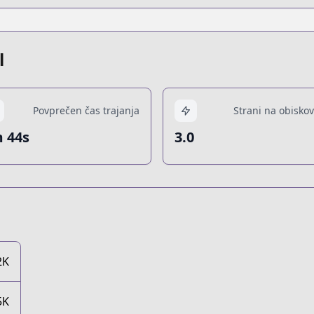
l
Povprečen čas trajanja
Strani na obiskov
 44s
3.0
2K
5K