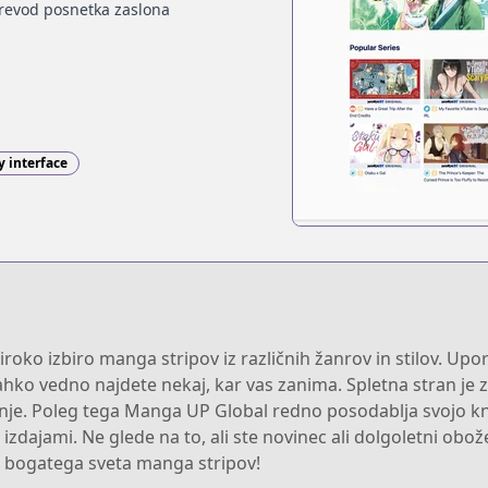
revod posnetka zaslona
y interface
iroko izbiro manga stripov iz različnih žanrov in stilov. 
a lahko vedno najdete nekaj, kar vas zanima. Spletna stran je
nje. Poleg tega Manga UP Global redno posodablja svojo kn
izdajami. Ne glede na to, ali ste novinec ali dolgoletni ob
ju bogatega sveta manga stripov!