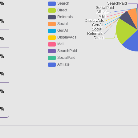
3%
4%
2%
7%
0%
0%
0%