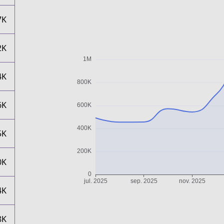
7K
2K
4K
6K
5K
0K
4K
8K