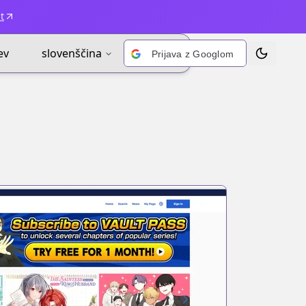
t
ev
slovenščina
Prijava z Googlom
Prekliči te