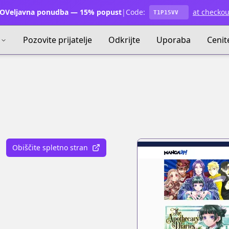
OVeljavna ponudba — 15% popust
|
Code:
at checkou
T1P15VV
Pozovite prijatelje
Odkrijte
Uporaba
Cenit
Obiščite spletno stran