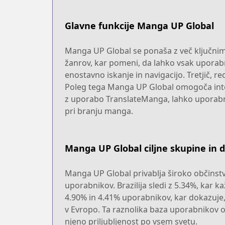
Glavne funkcije Manga UP Global
Manga UP Global se ponaša z več ključnimi 
žanrov, kar pomeni, da lahko vsak uporabn
enostavno iskanje in navigacijo. Tretjič, 
Poleg tega Manga UP Global omogoča inter
z uporabo TranslateManga, lahko uporabnik
pri branju manga.
Manga UP Global ciljne skupine in 
Manga UP Global privablja široko občinstvo
uporabnikov. Brazilija sledi z 5.34%, kar k
4.90% in 4.41% uporabnikov, kar dokazuje, d
v Evropo. Ta raznolika baza uporabnikov 
njeno priljubljenost po vsem svetu.