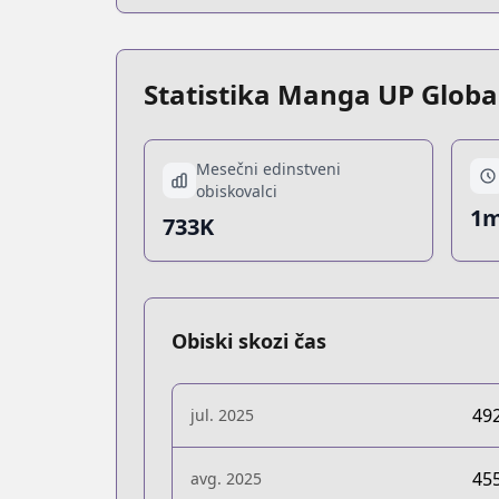
Statistika Manga UP Globa
Mesečni edinstveni
obiskovalci
1m
733K
Obiski skozi čas
49
jul. 2025
45
avg. 2025