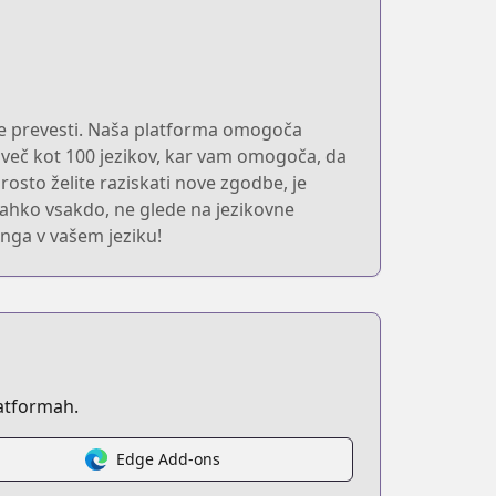
ite prevesti. Naša platforma omogoča
 več kot 100 jezikov, kar vam omogoča, da
eprosto želite raziskati nove zgodbe, je
 lahko vsakdo, ne glede na jezikovne
anga v vašem jeziku!
atformah.
Edge Add-ons