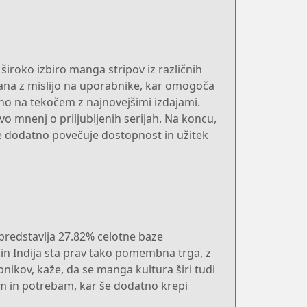
široko izbiro manga stripov iz različnih
vana z mislijo na uporabnike, kar omogoča
dno na tekočem z najnovejšimi izdajami.
 mnenj o priljubljenih serijah. Na koncu,
še dodatno povečuje dostopnost in užitek
 predstavlja 27.82% celotne baze
ni in Indija sta prav tako pomembna trga, z
bnikov, kaže, da se manga kultura širi tudi
m in potrebam, kar še dodatno krepi