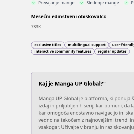
Prevajanje mange
Sledenje mange
P
Mesečni edinstveni obiskovalci:
733K
exclusive titles
multilingual support
user-friendl
interactive community features
regular updates
Kaj je Manga UP Global?"
Manga UP Global je platforma, ki ponuja š
izdaj in priljubljenih serij, kar pomeni, d
kar omogoča enostavno navigacijo in iska
vedno na tekočem z najnovejšimi trendi in 
vsakogar. Uživajte v branju in raziskovan