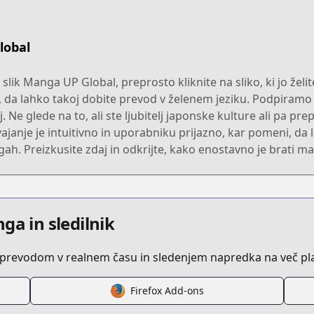
lobal
lik Manga UP Global, preprosto kliknite na sliko, ki jo žel
, da lahko takoj dobite prevod v želenem jeziku. Podpiramo
j. Ne glede na to, ali ste ljubitelj japonske kulture ali pa pr
ajanje je intuitivno in uporabniku prijazno, kar pomeni, da
gah. Preizkusite zdaj in odkrijte, kako enostavno je brati m
ga in sledilnik
z prevodom v realnem času in sledenjem napredka na več pl
Firefox Add-ons