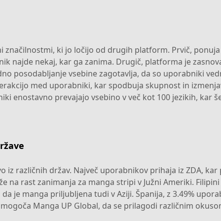
značilnostmi, ki jo ločijo od drugih platform. Prvič, ponuja 
ik najde nekaj, kar ga zanima. Drugič, platforma je zasno
redno posodabljanje vsebine zagotavlja, da so uporabniki ve
akcijo med uporabniki, kar spodbuja skupnost in izmenjavo
i enostavno prevajajo vsebino v več kot 100 jezikih, kar 
države
 iz različnih držav. Največ uporabnikov prihaja iz ZDA, kar
aže na rast zanimanja za manga stripi v Južni Ameriki. Filipi
a je manga priljubljena tudi v Aziji. Španija, z 3.49% upora
omogoča Manga UP Global, da se prilagodi različnim okuso