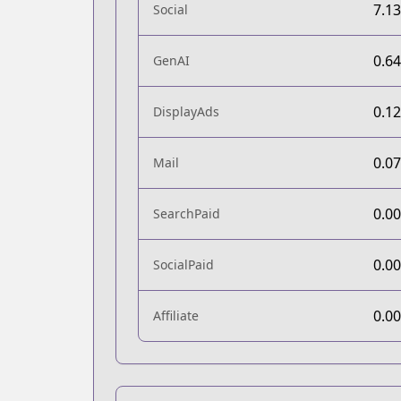
7.1
Social
0.6
GenAI
0.1
DisplayAds
0.0
Mail
0.0
SearchPaid
0.0
SocialPaid
0.0
Affiliate