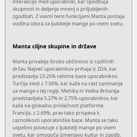
interakcijo med uporabniki, kar spodbuja
skupnost in deljenje mnenj o priljubljenih
zgodbah. Z vsemi temi funkcijami Manta postaja
vodilna izbira za ljubitelje mange po vsem svetu.
Manta ciljne skupine in države
Manta privablja široko občinstvo iz različnih
držav. Največ uporabnikov prihaja iz ZDA, kar
predstavlja 23.25% celotne baze uporabnikov.
Turčija sledi z 7.56%, kar kaže na rast zanimanja
za mange v tej regiji. Mehika in Velika Britanija
predstavljata 5.27% in 2.75% uporabnikov, kar
kaže na globalno privlačnost platforme.
Francija, z 2.69%, prav tako prispeva k
raznolikosti uporabniške baze. Manta se tako
uspešno povezuje z ljubitelji mange po vsem
svetu, kar omogoča izmenjavo kultur in zgodb.