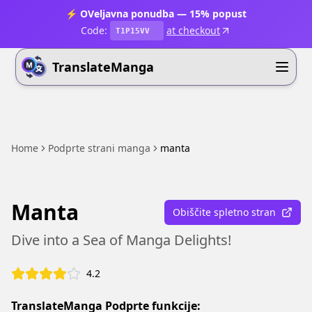
⚡ OVeljavna ponudba — 15% popust
Code:
at checkout
T1P15VV
TranslateManga
Home
Podprte strani manga
manta
Manta
Obiščite spletno stran
Dive into a Sea of Manga Delights!
4.2
TranslateManga Podprte funkcije: