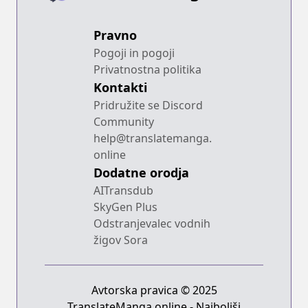
Pravno
Pogoji in pogoji
Privatnostna politika
Kontakti
Pridružite se Discord
Community
help@translatemanga.
online
Dodatne orodja
AITransdub
SkyGen Plus
Odstranjevalec vodnih
žigov Sora
Avtorska pravica © 2025
TranslateManga.online - Najboljši