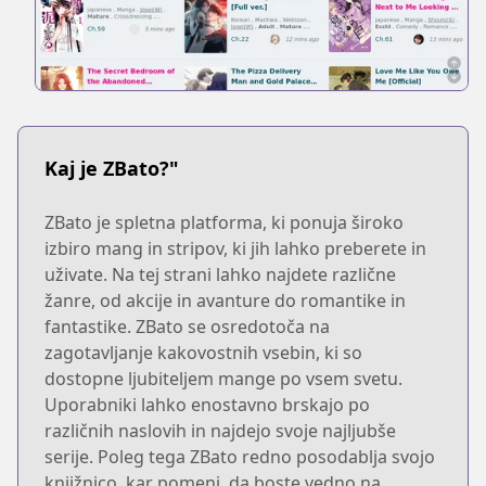
Kaj je ZBato?"
ZBato je spletna platforma, ki ponuja široko
izbiro mang in stripov, ki jih lahko preberete in
uživate. Na tej strani lahko najdete različne
žanre, od akcije in avanture do romantike in
fantastike. ZBato se osredotoča na
zagotavljanje kakovostnih vsebin, ki so
dostopne ljubiteljem mange po vsem svetu.
Uporabniki lahko enostavno brskajo po
različnih naslovih in najdejo svoje najljubše
serije. Poleg tega ZBato redno posodablja svojo
knjižnico, kar pomeni, da boste vedno na