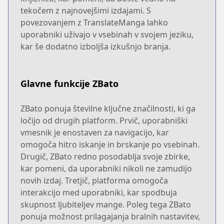
tekočem z najnovejšimi izdajami. S
povezovanjem z TranslateManga lahko
uporabniki uživajo v vsebinah v svojem jeziku,
kar še dodatno izboljša izkušnjo branja.
Glavne funkcije ZBato
ZBato ponuja številne ključne značilnosti, ki ga
ločijo od drugih platform. Prvič, uporabniški
vmesnik je enostaven za navigacijo, kar
omogoča hitro iskanje in brskanje po vsebinah.
Drugič, ZBato redno posodablja svoje zbirke,
kar pomeni, da uporabniki nikoli ne zamudijo
novih izdaj. Tretjič, platforma omogoča
interakcijo med uporabniki, kar spodbuja
skupnost ljubiteljev mange. Poleg tega ZBato
ponuja možnost prilagajanja bralnih nastavitev,