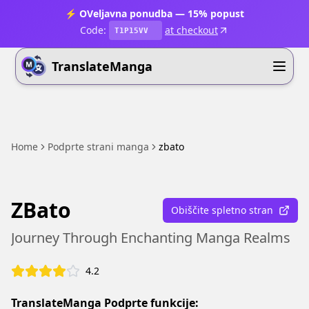
⚡ OVeljavna ponudba — 15% popust
Code:
at checkout
T1P15VV
TranslateManga
Home
Podprte strani manga
zbato
ZBato
Obiščite spletno stran
Journey Through Enchanting Manga Realms
4.2
TranslateManga Podprte funkcije: