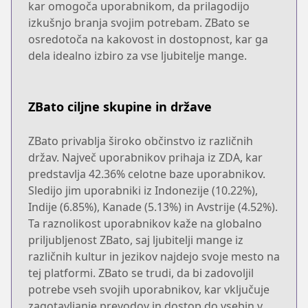
kar omogoča uporabnikom, da prilagodijo
izkušnjo branja svojim potrebam. ZBato se
osredotoča na kakovost in dostopnost, kar ga
dela idealno izbiro za vse ljubitelje mange.
ZBato ciljne skupine in države
ZBato privablja široko občinstvo iz različnih
držav. Največ uporabnikov prihaja iz ZDA, kar
predstavlja 42.36% celotne baze uporabnikov.
Sledijo jim uporabniki iz Indonezije (10.22%),
Indije (6.85%), Kanade (5.13%) in Avstrije (4.52%).
Ta raznolikost uporabnikov kaže na globalno
priljubljenost ZBato, saj ljubitelji mange iz
različnih kultur in jezikov najdejo svoje mesto na
tej platformi. ZBato se trudi, da bi zadovoljil
potrebe vseh svojih uporabnikov, kar vključuje
zagotavljanje prevodov in dostop do vsebin v