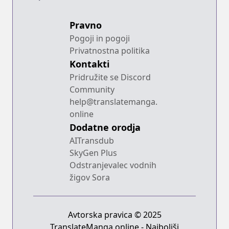
Pravno
Pogoji in pogoji
Privatnostna politika
Kontakti
Pridružite se Discord
Community
help@translatemanga.
online
Dodatne orodja
AITransdub
SkyGen Plus
Odstranjevalec vodnih
žigov Sora
Avtorska pravica © 2025
TranslateManga.online - Najboljši