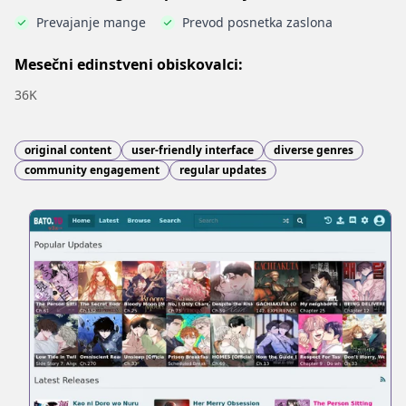
Prevajanje mange
Prevod posnetka zaslona
Mesečni edinstveni obiskovalci:
36K
original content
user-friendly interface
diverse genres
community engagement
regular updates