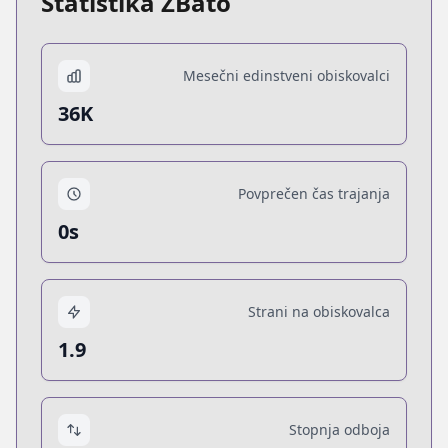
Statistika ZBato
Mesečni edinstveni obiskovalci
36K
Povprečen čas trajanja
0s
Strani na obiskovalca
1.9
Stopnja odboja