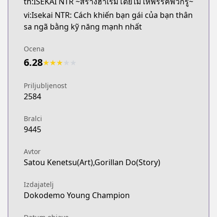
th:ISEKAI NTR ~สร้างฮาเร็มโดยไม่ให้พรรคพวกรู้~
vi:Isekai NTR: Cách khiến bạn gái của bạn thân
sa ngã bằng kỹ năng mạnh nhất
Ocena
6.28
★
★
★
★
★
Priljubljenost
2584
Bralci
9445
Avtor
Satou Kenetsu(Art),Gorillan Do(Story)
Izdajatelj
Dokodemo Young Champion