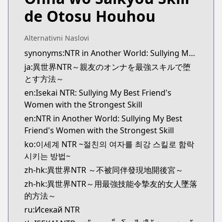
https://youngchampion.jp/series/4d29be95055a4
de Otosu Houhou
Kitsu
Kitsu
https://kitsu.app/manga/56098
Alternativni Naslovi
CDJapan
synonyms:NTR in Another World: Sullying My Best Friend's Women With the Strongest Skill
CDJapan
ja:異世界NTR～親友のオンナを最強スキルで堕
https://www.anime-planet.com/manga/https://ww
とす方法～
MangaUpdates
en:Isekai NTR: Sullying My Best Friend's
MangaUpdates
Women with the Strongest Skill
https://www.mangaupdates.com/series.html?id=1
en:NTR in Another World: Sullying My Best
novelUpdates
Friend's Women with the Strongest Skill
novelUpdates
ko:이세계 NTR ~절친의 여자를 최강 스킬로 함락
https://www.novelupdates.com/series/isekai-ntr-
시키는 방법~
Book☆Walker
Book☆Walker
zh-hk:異世界NTR ～不被同伴發現地開後宮～
https://bookwalker.jp/series/278894/list
zh-hk:異世界NTR～用最強技能令摯友的女人墜落
的方法～
ru:Исекай NTR