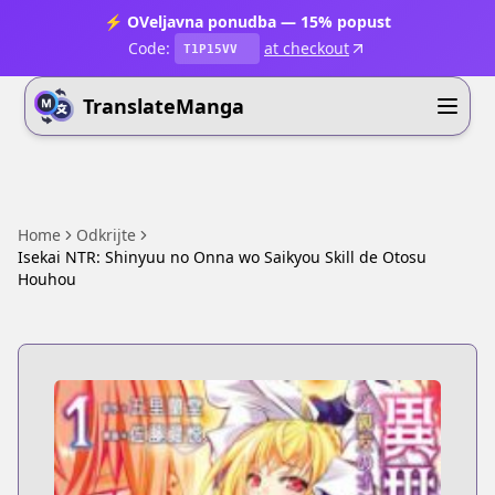
⚡ OVeljavna ponudba — 15% popust
Code:
at checkout
T1P15VV
TranslateManga
Home
Odkrijte
Isekai NTR: Shinyuu no Onna wo Saikyou Skill de Otosu
Houhou