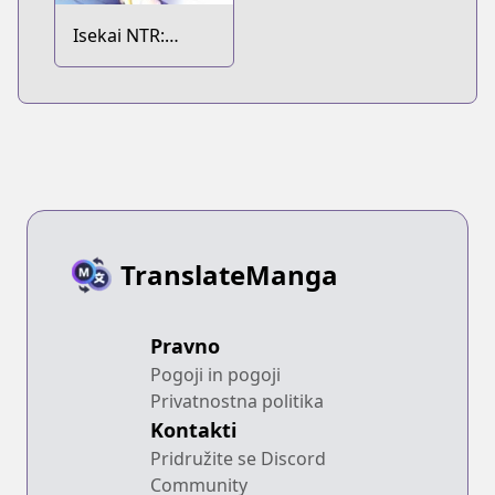
Isekai NTR:
Nakama ni
Barezu ni Harem
wo
TranslateManga
Pravno
Pogoji in pogoji
Privatnostna politika
Kontakti
Pridružite se Discord
Community