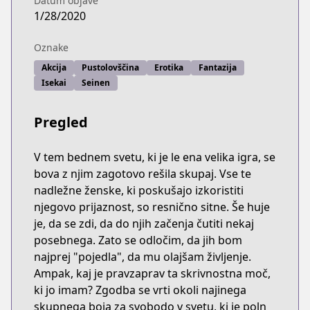
Datum objave
1/28/2020
Oznake
Akcija
Pustolovščina
Erotika
Fantazija
Isekai
Seinen
Pregled
V tem bednem svetu, ki je le ena velika igra, se
bova z njim zagotovo rešila skupaj. Vse te
nadležne ženske, ki poskušajo izkoristiti
njegovo prijaznost, so resnično sitne. Še huje
je, da se zdi, da do njih začenja čutiti nekaj
posebnega. Zato se odločim, da jih bom
najprej "pojedla", da mu olajšam življenje.
Ampak, kaj je pravzaprav ta skrivnostna moč,
ki jo imam? Zgodba se vrti okoli najinega
skupnega boja za svobodo v svetu, ki je poln