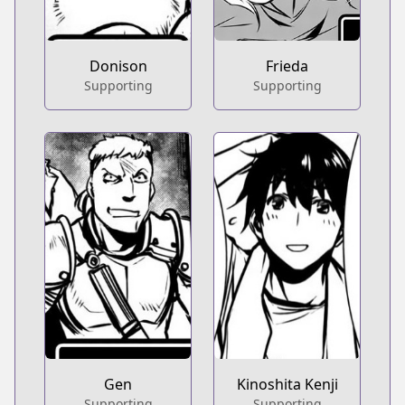
Donison
Frieda
Supporting
Supporting
Gen
Kinoshita Kenji
Supporting
Supporting