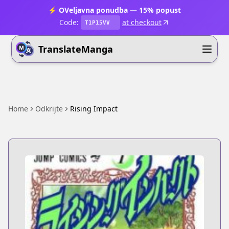
⚡ OVeljavna ponudba — 15% popust
Code:
at checkout
T1P15VV
TranslateManga
Home
Odkrijte
Rising Impact