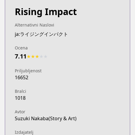
Rising Impact
Alternativni Naslovi
ja:ライジングインパクト
Ocena
7.11
★
★
★
★
★
Priljubljenost
16652
Bralci
1018
Avtor
Suzuki Nakaba(Story & Art)
Izdajatelj