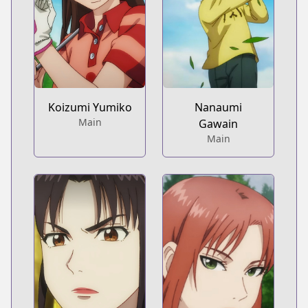
Koizumi Yumiko
Nanaumi
Main
Gawain
Main