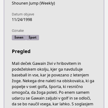
Shounen Jump (Weekly)
Datum objave
11/24/1998
Oznake
Šonen
Šport
Pregled
Mali deček Gawain živi v hribovitem in
podeželskem okolju, kjer ga navdušuje
baseball in vse, kar je povezano z letenjem
žoge. Nekega dne naleti na obiskovalca, ki ga
popelje v svet golfa, športa, ki resnično
omogoča, da žoga poleti. Po enem samem
udarcu se Gawain zaljubi v golf in se odloči,
da se bo naučil vsega, kar lahko. S soglasjem