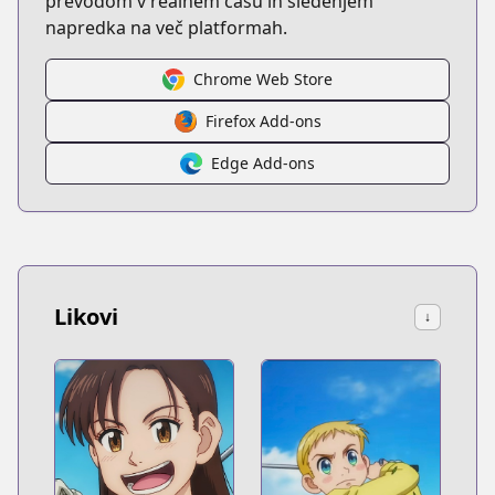
prevodom v realnem času in sledenjem
napredka na več platformah.
Chrome Web Store
Firefox Add-ons
Edge Add-ons
Likovi
↓