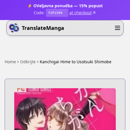
⚡ OVeljavna ponudba — 15% popust
Code:
at checkout
T1P15VV
TranslateManga
Home
Odkrijte
Kanchigai Hime to Usotsuki Shimobe