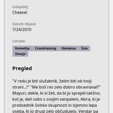
Izdajatelj
Cheese!
Datum objave
7/24/2010
Oznake
Komedija
Crossdressing
Romanca
Šola
Shoujo
Pregled
"V redu je biti služabnik, želim biti ob tvoji
strani...!" "Me boš res zelo dobro obravnaval?"
Mayuri, dekle, ki si želi, da bi jo sprejeli takšno,
kot je, deli sobo s svojim senpaiem, Akira, ki je
predsednik šolske skupnosti in izjemno lepa
oseba, ki jo drugi zelo občudujejo. Vendar pa