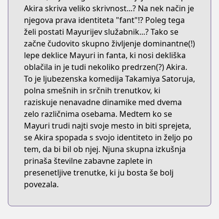
Akira skriva veliko skrivnost...? Na nek način je
njegova prava identiteta "fant"!? Poleg tega
želi postati Mayurijev služabnik...? Tako se
začne čudovito skupno življenje dominantne(!)
lepe deklice Mayuri in fanta, ki nosi dekliška
oblačila in je tudi nekoliko predrzen(?) Akira.
To je ljubezenska komedija Takamiya Satoruja,
polna smešnih in srčnih trenutkov, ki
raziskuje nenavadne dinamike med dvema
zelo različnima osebama. Medtem ko se
Mayuri trudi najti svoje mesto in biti sprejeta,
se Akira spopada s svojo identiteto in željo po
tem, da bi bil ob njej. Njuna skupna izkušnja
prinaša številne zabavne zaplete in
presenetljive trenutke, ki ju bosta še bolj
povezala.