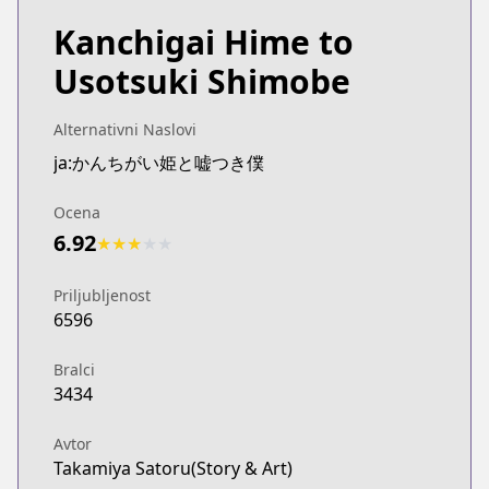
Kanchigai Hime to
Usotsuki Shimobe
Alternativni Naslovi
ja:かんちがい姫と嘘つき僕
Ocena
6.92
★
★
★
★
★
Priljubljenost
6596
Bralci
3434
Avtor
Takamiya Satoru(Story & Art)