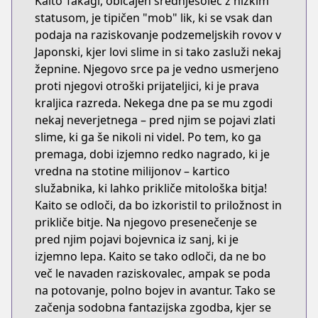
Kaito Takagi, običajen srednješolec z nizkim
statusom, je tipičen "mob" lik, ki se vsak dan
podaja na raziskovanje podzemeljskih rovov v
Japonski, kjer lovi slime in si tako zasluži nekaj
žepnine. Njegovo srce pa je vedno usmerjeno
proti njegovi otroški prijateljici, ki je prava
kraljica razreda. Nekega dne pa se mu zgodi
nekaj neverjetnega – pred njim se pojavi zlati
slime, ki ga še nikoli ni videl. Po tem, ko ga
premaga, dobi izjemno redko nagrado, ki je
vredna na stotine milijonov – kartico
služabnika, ki lahko prikliče mitološka bitja!
Kaito se odloči, da bo izkoristil to priložnost in
prikliče bitje. Na njegovo presenečenje se
pred njim pojavi bojevnica iz sanj, ki je
izjemno lepa. Kaito se tako odloči, da ne bo
več le navaden raziskovalec, ampak se poda
na potovanje, polno bojev in avantur. Tako se
začenja sodobna fantazijska zgodba, kjer se