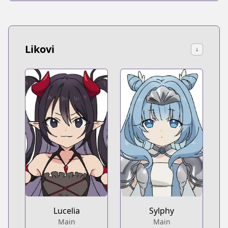
Likovi
↓
Lucelia
Sylphy
Main
Main