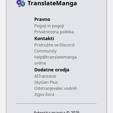
TranslateManga
Pravno
Pogoji in pogoji
Privatnostna politika
Kontakti
Pridružite se Discord
Community
help@translatemanga.
online
Dodatne orodja
AITransdub
SkyGen Plus
Odstranjevalec vodnih
žigov Sora
Avtorska pravica © 2025