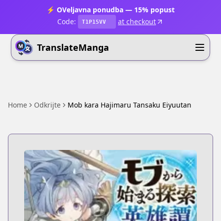
⚡ OVeljavna ponudba — 15% popust
Code:
at checkout
T1P15VV
TranslateManga
Home
Odkrijte
Mob kara Hajimaru Tansaku Eiyuutan