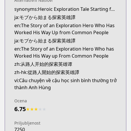
Alternativni Naslovi
Kitsu
synonyms:Heroic Exploration Tale Starting from Mob
https://kitsu.app/manga/69397
ja:モブから始まる探索英雄譚
MangaUpdates
MangaUpdates
en:The Story of an Exploration Hero Who Has
https://www.mangaupdates.com/series.html?id=h
Worked His Way Up from Common People
novelUpdates
ja:モブから始まる探索英雄譚
novelUpdates
en:The Story of an Exploration Hero Who has
https://www.novelupdates.com/series/heroic-expl
Worked His Way up From Common People
Book☆Walker
zh:从路人开始的探索英雄谭
Book☆Walker
zh-hk:從路人開始的探索英雄譚
https://bookwalker.jp/series/336783/list
vi:Câu chuyện về cậu học sinh bình thường trở
thành Anh Hùng
Ocena
6.75
★
★
★
★
★
Priljubljenost
7250