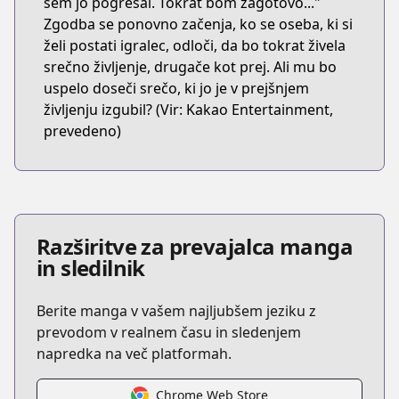
sem jo pogrešal. Tokrat bom zagotovo..."
Zgodba se ponovno začenja, ko se oseba, ki si
želi postati igralec, odloči, da bo tokrat živela
srečno življenje, drugače kot prej. Ali mu bo
uspelo doseči srečo, ki jo je v prejšnjem
življenju izgubil? (Vir: Kakao Entertainment,
prevedeno)
Razširitve za prevajalca manga
in sledilnik
Berite manga v vašem najljubšem jeziku z
prevodom v realnem času in sledenjem
napredka na več platformah.
Chrome Web Store