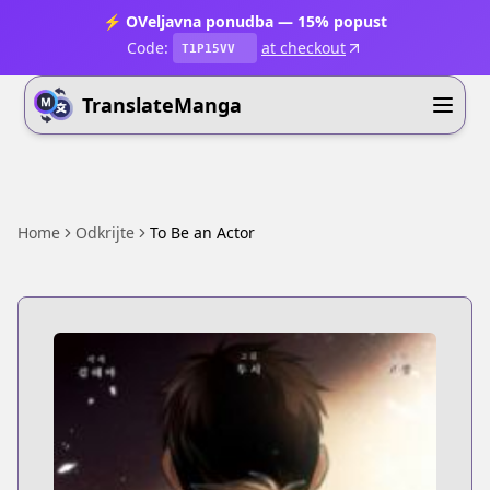
⚡ OVeljavna ponudba — 15% popust
Code:
at checkout
T1P15VV
TranslateManga
Home
Odkrijte
To Be an Actor