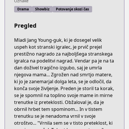
Oznake
Drama
Showbiz
Potovanje skozi čas
Pregled
Mladi Jang Young-guk, ki je dosegel velik
uspeh kot stranski igralec, je prvič prejel
prestižno nagrado za najboljšega stranskega
igralca na podelitvi nagrad. Vendar pa je na ta
dan doživel tragično izgubo, saj je umrla
njegova mama... Zgrožen nad smrtjo matere,
ki jo je zanemarjal dolga leta, se je odločil, da
konča svoje življenje. Preden je storil ta korak,
se je spomnil na toplino svoje mame in mirne
trenutke iz preteklosti. Obžaloval je, da je
obrnil hrbet tem spominom... In v tistem
trenutku se je nenadoma vrnil v svoje
otroštvo... "Vrnila sem se v tisto preteklost, ki