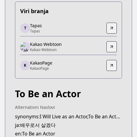
Viri branja
Tapas
Tapas
T
Tapas
Tapas
https://tapas.io/series/to-be-an-actor/info
Kakao Webtoon
Kakao Webtoon
Kakao Webtoon
Kakao Webtoon
https://webtoon.kakao.com/content/배우로서-살
KakaoPage
K
KakaoPage
KakaoPage
KakaoPage
https://page.kakao.com/content/60269069
To Be an Actor
Alternativni Naslovi
synonyms:I Will Live as an Actor,To Be an Actor,Baeu-roseo Salgetda,Be the Actor
ja:배우로서 살겠다
en:To Be an Actor