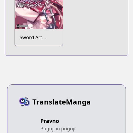
Sword Art
Online:
Progressive -
Houei no
Barcarolle
TranslateManga
Pravno
Pogoji in pogoji