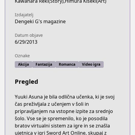
Kawahara Reki(Story),Himura Kiseki(Art)
Izdajatelj
Dengeki G's magazine
Datum objave
6/29/2013
Oznake
Akcija
Fantazija
Romanca
Video igra
Pregled
Yuuki Asuna je bila odlična učenka, ki je svoj
čas preživljala z učenjem v šoli in
pripravljanjem na vstopne izpite za srednjo
šolo. Vse se je spremenilo, ko je posodila
bratov virtualni sistem za igre in se znašla
ujetnica v igri Sword Art Online, skupaj z