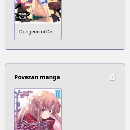
Dungeon ni Deai
wo Motomeru
no wa
Machigatteiru
Darou ka
Povezan manga
↓