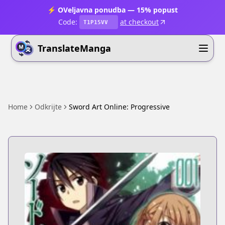
⚡ OVeljavna ponudba — 15% popust
Code:
at checkout
T1P15VV
TranslateManga
Home
Odkrijte
Sword Art Online: Progressive