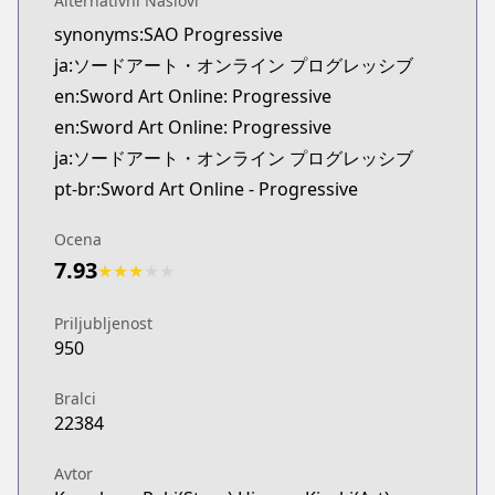
Alternativni Naslovi
synonyms:SAO Progressive
ja:ソードアート・オンライン プログレッシブ
en:Sword Art Online: Progressive
en:Sword Art Online: Progressive
ja:ソードアート・オンライン プログレッシブ
pt-br:Sword Art Online - Progressive
Ocena
7.93
★
★
★
★
★
Priljubljenost
950
Bralci
22384
Avtor