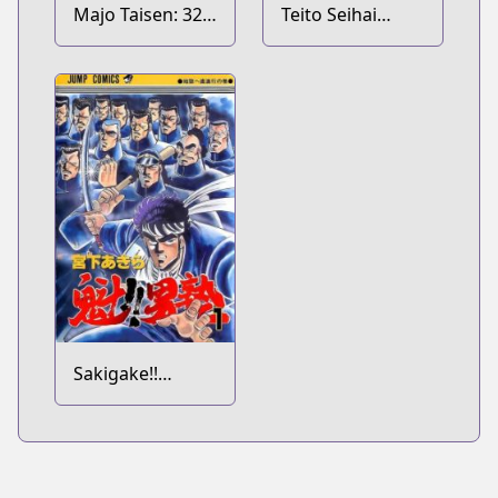
Majo Taisen: 32-
Teito Seihai
nin no Isai no
Kitan: Fate/type
Majo wa
Redline
Koroshiau
Sakigake!!
Otokojuku