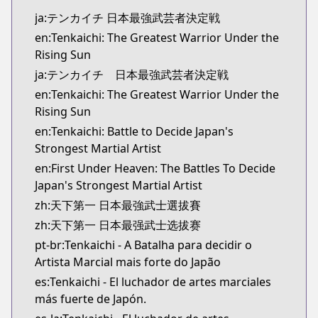
ja:テンカイチ 日本最強武芸者決定戦
en:Tenkaichi: The Greatest Warrior Under the
Rising Sun
ja:テンカイチ 日本最強武芸者決定戦
en:Tenkaichi: The Greatest Warrior Under the
Rising Sun
en:Tenkaichi: Battle to Decide Japan's
Strongest Martial Artist
en:First Under Heaven: The Battles To Decide
Japan's Strongest Martial Artist
zh:天下第一 日本最強武士選拔賽
zh:天下第一 日本最强武士选拔赛
pt-br:Tenkaichi - A Batalha para decidir o
Artista Marcial mais forte do Japão
es:Tenkaichi - El luchador de artes marciales
más fuerte de Japón.