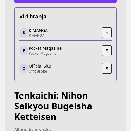
Viri branja
K MANGA
K MANGA
K
K MANGA
K MANGA
https://kmanga.kodansha.com/title/10585/episod
Pocket Magazine
Pocket Magazine
P
Pocket Magazine
Pocket Magazine
https://pocket.shonenmagazine.com/episode/32
Official Site
O
Official Site
Official Site
Official Site
https://yanmaga.jp/comics/%E3%83%86%E
Tenkaichi: Nihon
Saikyou Bugeisha
Ketteisen
Alternativni Naslovi