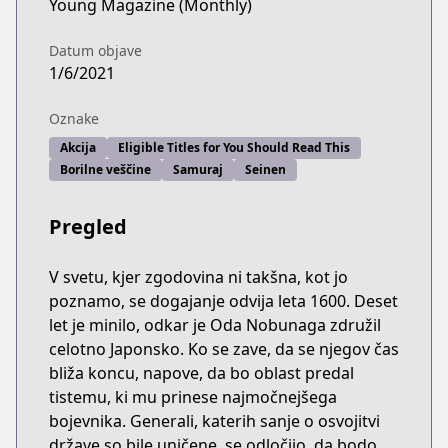
Young Magazine (Monthly)
Datum objave
1/6/2021
Oznake
Akcija
Eligible Titles for You Should Read This
Borilne veščine
Samuraj
Seinen
Pregled
V svetu, kjer zgodovina ni takšna, kot jo
poznamo, se dogajanje odvija leta 1600. Deset
let je minilo, odkar je Oda Nobunaga združil
celotno Japonsko. Ko se zave, da se njegov čas
bliža koncu, napove, da bo oblast predal
tistemu, ki mu prinese najmočnejšega
bojevnika. Generali, katerih sanje o osvojitvi
države so bile uničene, se odločijo, da bodo