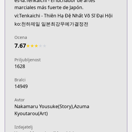
es-la:Tenkaichi - El luchador de artes
marciales más fuerte de Japón.
vi:Tenkaichi - Thiên Hạ Đệ Nhất Võ Sĩ Đại Hội
ko:천하제일 일본최강무예가결정전
Ocena
7.67
★
★
★
★
★
Priljubljenost
1628
Bralci
14949
Avtor
Nakamaru Yousuke(Story),Azuma
Kyoutarou(Art)
Izdajatelj