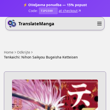
⚡ OVeljavna ponudba — 15% popust
Code:
at checkout
T1P15VV
TranslateManga
Home
Odkrijte
Tenkaichi: Nihon Saikyou Bugeisha Ketteisen