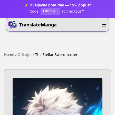
⚡ OVeljavna ponudba — 15% popust
Code:
at checkout
T1P15VV
TranslateManga
Home
Odkrijte
The Stellar Swordmaster