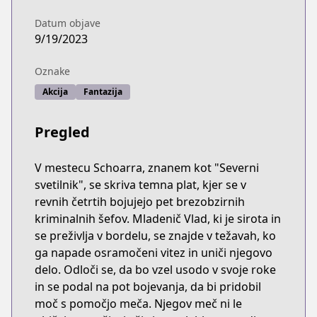
Datum objave
9/19/2023
Oznake
Akcija
Fantazija
Pregled
V mestecu Schoarra, znanem kot "Severni
svetilnik", se skriva temna plat, kjer se v
revnih četrtih bojujejo pet brezobzirnih
kriminalnih šefov. Mladenič Vlad, ki je sirota in
se preživlja v bordelu, se znajde v težavah, ko
ga napade osramočeni vitez in uniči njegovo
delo. Odloči se, da bo vzel usodo v svoje roke
in se podal na pot bojevanja, da bi pridobil
moč s pomočjo meča. Njegov meč ni le