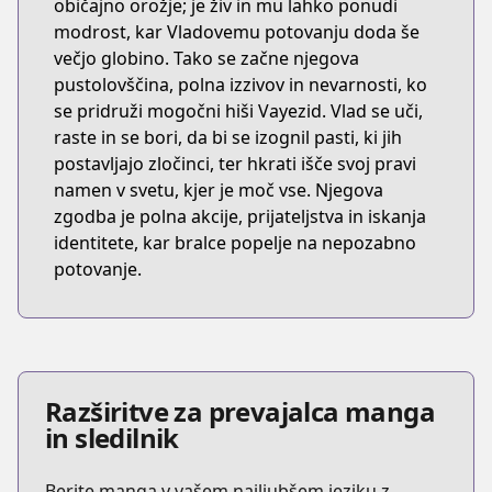
običajno orožje; je živ in mu lahko ponudi
modrost, kar Vladovemu potovanju doda še
večjo globino. Tako se začne njegova
pustolovščina, polna izzivov in nevarnosti, ko
se pridruži mogočni hiši Vayezid. Vlad se uči,
raste in se bori, da bi se izognil pasti, ki jih
postavljajo zločinci, ter hkrati išče svoj pravi
namen v svetu, kjer je moč vse. Njegova
zgodba je polna akcije, prijateljstva in iskanja
identitete, kar bralce popelje na nepozabno
potovanje.
Razširitve za prevajalca manga
in sledilnik
Berite manga v vašem najljubšem jeziku z