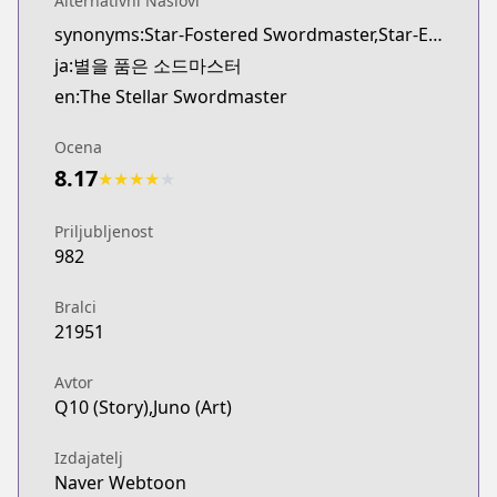
Alternativni Naslovi
WEBTOON
synonyms:Star-Fostered Swordmaster,Star-Embracing Swordmaster
https://www.webtoons.com/en/action/the-stellar-
ja:별을 품은 소드마스터
Naver Webtoon
Naver Webtoon
en:The Stellar Swordmaster
https://comic.naver.com/webtoon/list?titleId=8168
Ocena
8.17
★
★
★
★
★
Priljubljenost
982
Bralci
21951
Avtor
Q10 (Story),Juno (Art)
Izdajatelj
Naver Webtoon