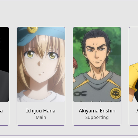
s.html?id=117666
t
c04585c
ya
Ichijou Hana
Akiyama Enshin
Main
Supporting