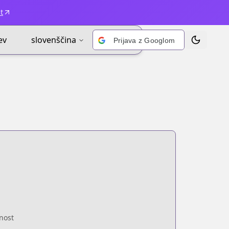
t
ev
slovenščina
Prijava z Googlom
Prekliči te
enost