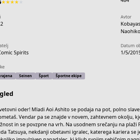
484
5
★
★
★
★
★
i
Avtor
32
Kobayas
Naohiko
atelj
Datum ob
Comic Spirits
1/5/201
ke
rajena
Seinen
Šport
Športne ekipe
gled
vetovni oder! Mladi Aoi Ashito se podaja na pot, polno slave
metaš. Vendar pa se znajde v novem, zahtevnem okolju, kjer
-02dd-4db0-b448-d9afa3d698f1
ožnost in se povzpne na vrh. Na usodnem srečanju na plaži
da Tatsuya, nekdanji obetavni igralec, katerega kariera se je
ekoliko impulziven napadalec, ki kljub svojim sebičnim nagn