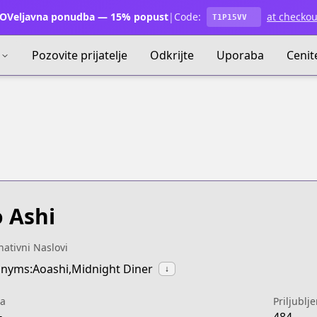
OVeljavna ponudba — 15% popust
|
Code:
at checkou
T1P15VV
Pozovite prijatelje
Odkrijte
Uporaba
Cenit
 Ashi
nativni Naslovi
nyms:Aoashi,Midnight Diner
↓
a
Priljublj