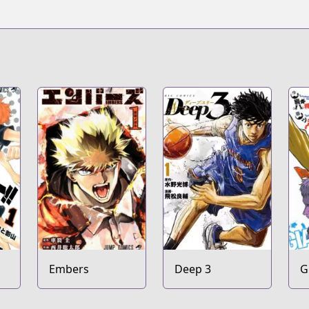
Embers
Deep 3
G