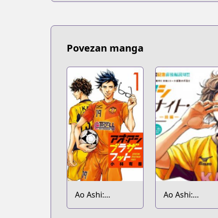
Povezan manga
Ao Ashi:
Ao Ashi:
Brotherfoot
Midnight