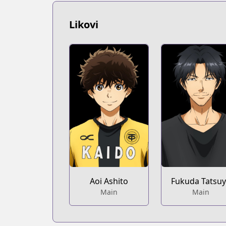
https://www.mangaupdates.com/serie
Book☆Walker
Likovi
Book☆Walker
https://bookwalker.jp/series/125331/lis
Official Site
Official Site
https://bigcomics.jp/episodes/072d22
Official Site
Official Site
https://bigcomicbros.net/work/6196/
Aoi Ashito
Fukuda Tatsu
Main
Main