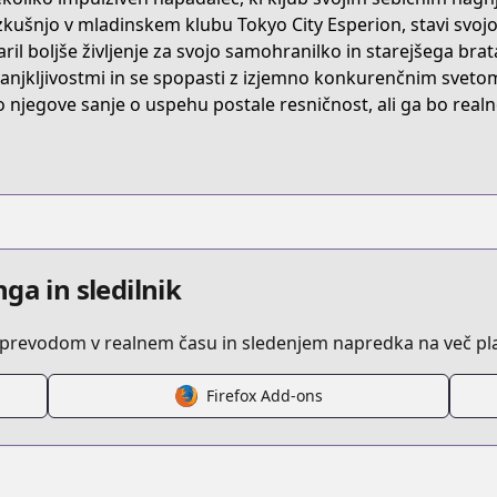
s/product/B093M9P3ZP
zkušnjo v mladinskem klubu Tokyo City Esperion, stavi svojo
aril boljše življenje za svojo samohranilko in starejšega brat
njkljivostmi in se spopasti z izjemno konkurenčnim svet
/ao-ashi
 njegove sanje o uspehu postale resničnost, ali ga bo realn
/316863/
ga in sledilnik
z prevodom v realnem času in sledenjem napredka na več pl
Firefox Add-ons
/https://www.cdjapan.co.jp/product/NEOBK-2469751