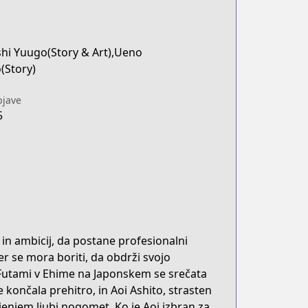
hi Yuugo(Story & Art),Ueno
(Story)
jave
5
 in ambicij, da postane profesionalni
 se mora boriti, da obdrži svojo
 Futami v Ehime na Japonskem se srečata
 končala prehitro, in Aoi Ashito, strasten
jenjem ljubi nogomet. Ko je Aoi izbran za