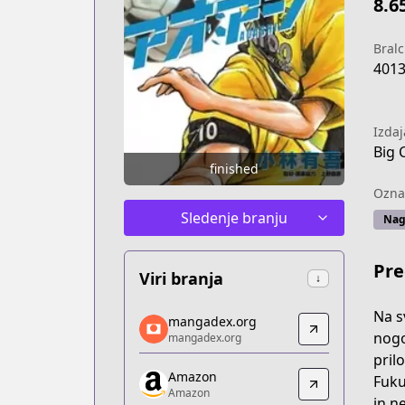
8.6
Bralc
401
Izdaj
Big 
finished
Ozna
Sledenje branju
Nag
Pre
Viri branja
↓
mangadex.org
Na s
mangadex.org
mangadex.org
nogo
mangadex.org
https://mangadex.org/title/b73371d4
pril
Amazon
Amazon
Fuku
Amazon
Amazon
in n