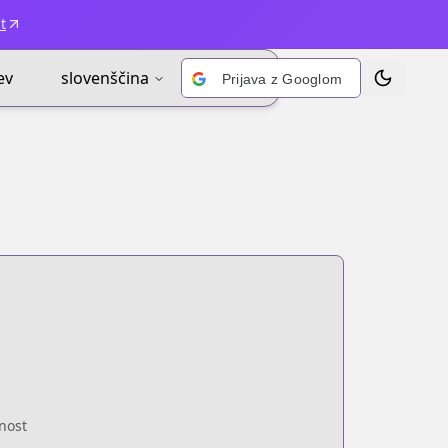
t
ev
slovenščina
Prijava z Googlom
Prekliči te
enost