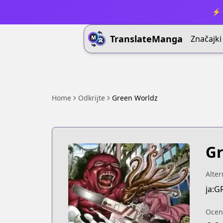
⚡ 
TranslateManga
Značajki
Home
Odkrijte
Green Worldz
Gr
Alter
ja:
Ocen