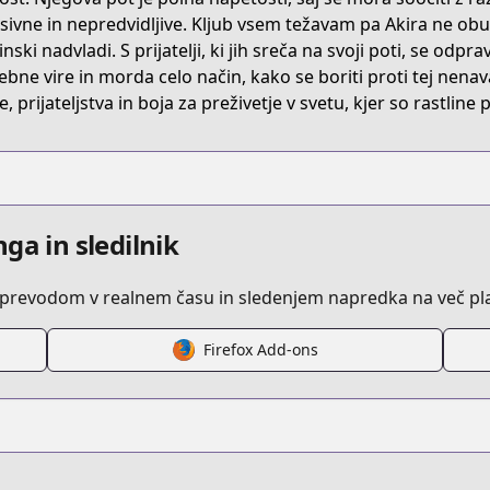
1000006701
sivne in nepredvidljive. Kljub vsem težavam pa Akira ne obup
inski nadvladi. S prijatelji, ki jih sreča na svoji poti, se odpr
ebne vire in morda celo način, kako se boriti proti tej nenav
episode/10834108156632322571
e, prijateljstva in boja za preživetje v svetu, kjer so rastline
ga in sledilnik
z prevodom v realnem času in sledenjem napredka na več pl
Firefox Add-ons