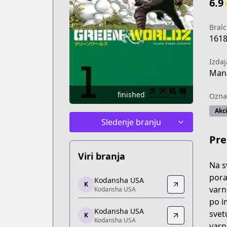
6.9
Bralc
161
Izdaj
Man
finished
Ozna
Akci
Sledenje branju
Pre
Viri branja
Na s
Kodansha USA
pora
Kodansha USA
K
Kodansha USA
varn
Kodansha USA
https://kodansha.us/series/green-worl
po i
Kodansha USA
Kodansha USA
svet
K
Kodansha USA
Kodansha USA
varn