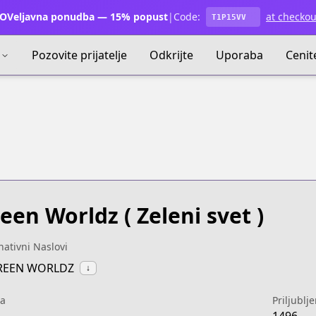
OVeljavna ponudba — 15% popust
|
Code:
at checkou
T1P15VV
Pozovite prijatelje
Odkrijte
Uporaba
Cenit
een Worldz
( Zeleni svet )
nativni Naslovi
GREEN WORLDZ
↓
a
Priljublj