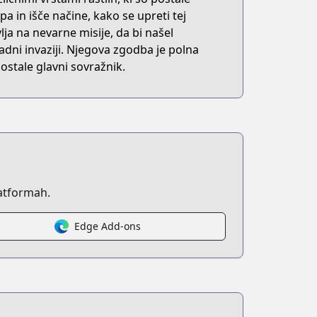
a in išče načine, kako se upreti tej
avlja na nevarne misije, da bi našel
adni invaziji. Njegova zgodba je polna
 postale glavni sovražnik.
atformah.
Edge Add-ons