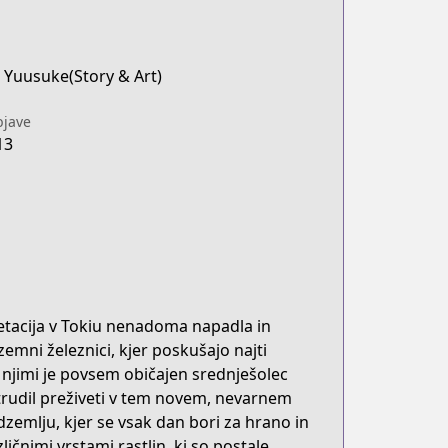
Yuusuke(Story & Art)
jave
13
egetacija v Tokiu nenadoma napadla in
zemni železnici, kjer poskušajo najti
njimi je povsem običajen srednješolec
e trudil preživeti v tem novem, nevarnem
podzemlju, kjer se vsak dan bori za hrano in
ličnimi vrstami rastlin, ki so postale