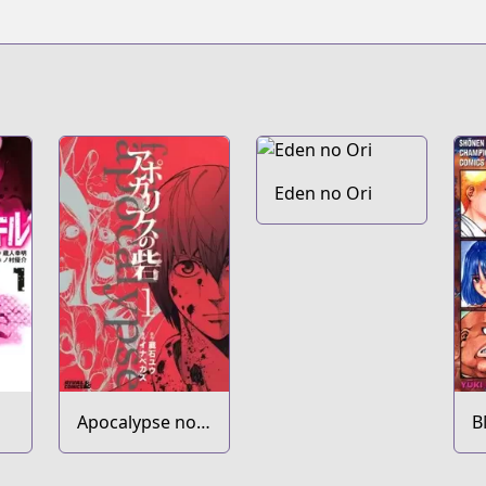
Eden no Ori
Apocalypse no
B
Toride