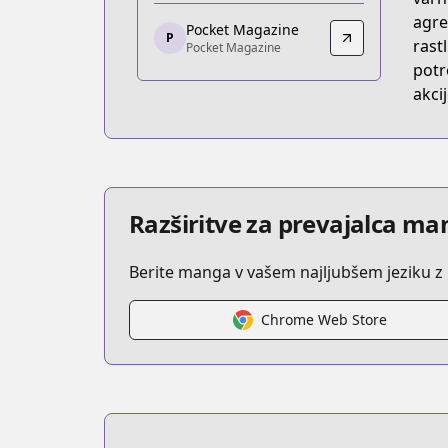
https://kc.kodansha.co.jp/title?code=
agre
Pocket Magazine
P
Pocket Magazine
rastl
Pocket Magazine
Pocket Magazine
potr
https://pocket.shonenmagazine.com/
akcij
Razširitve za prevajalca man
Berite manga v vašem najljubšem jeziku 
Chrome Web Store