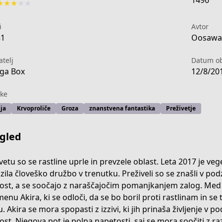
1496
★
★
★
★
★
i
Avtor
81
Oosawa 
atelj
Datum ob
ga Box
12/8/20
ke
ja
Krvoproliče
Groza
znanstvena fantastika
Preživetje
gled
vetu so se rastline uprle in prevzele oblast. Leta 2017 je v
zila človeško družbo v trenutku. Preživeli so se znašli v pod
ost, a se soočajo z naraščajočim pomanjkanjem zalog. Med 
dz/
menu Akira, ki se odloči, da se bo boril proti rastlinam in s
u. Akira se mora spopasti z izzivi, ki jih prinaša življenje v 
ost. Njegova pot je polna napetosti, saj se mora soočiti z raz