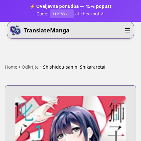
⚡ OVeljavna ponudba — 15% popust
Code:
at checkout
T1P15VV
TranslateManga
Home
Odkrijte
Shishidou-san ni Shikararetai.