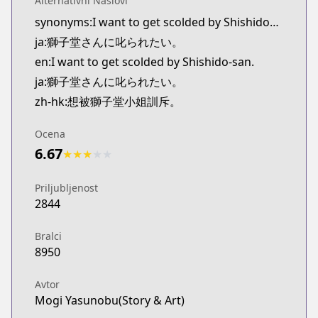
Alternativni Naslovi
synonyms:I want to get scolded by Shishidou-san.
ja:獅子堂さんに叱られたい。
en:I want to get scolded by Shishido-san.
ja:獅子堂さんに叱られたい。
zh-hk:想被獅子堂小姐訓斥。
Ocena
6.67
★
★
★
★
★
Priljubljenost
2844
Bralci
8950
Avtor
Mogi Yasunobu(Story & Art)