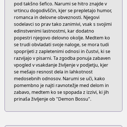
pod takšno šefico. Narumi se hitro znajde v
vrtincu dogodivščin, kjer se prepletajo humor,
romanca in delovne obveznosti. Njegovi
sodelavci so prav tako zanimivi, vsak s svojimi
edinstvenimi lastnostmi, kar dodatno
popestri njegovo delovno okolje. Medtem ko
se trudi obvladati svoje naloge, se mora tudi
spoprijeti z zapletenimi odnosi in čustvi, ki se
razvijajo v pisarni. Ta zgodba ponuja zabaven
vpogled v vsakdanje življenje v podjetju, kjer
se mešajo resnost dela in lahkotnost
medosebnih odnosov. Narumi se uči, kako
pomembno je najti ravnotežje med delom in
zabavo, medtem ko se spopada z izzivi, ki jih
prinaša življenje ob "Demon Bossu".