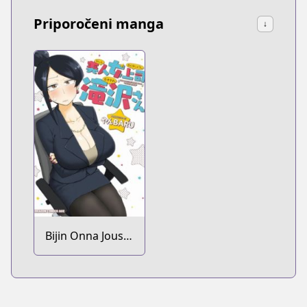
Priporočeni manga
↓
Bijin Onna Joushi
Takizawa-san