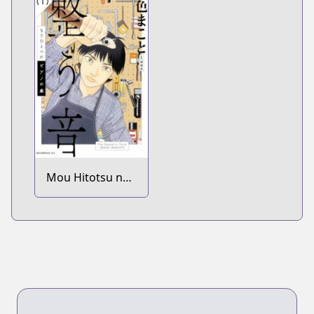
Mou Hitotsu no
Piano no Mori:
Totonou Oto