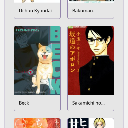
Uchuu Kyoudai
Bakuman.
Beck
Sakamichi no
Apollon