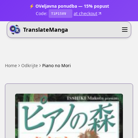
⚡ OVeljavna ponudba — 15% popust
Code:
at checkout
T1P15VV
TranslateManga
Home
Odkrijte
Piano no Mori