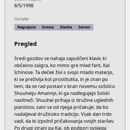
8/5/1998
Oznake
Nagrajena
Drama
Glasba
Seinen
Pregled
Sredi gozdov se nahaja zapuščeni klavir, ki
občasno zaigra, ko mimo gre mlad fant, Kai
Ichinose. Ta deček živi s svojo mlado materjo,
ki se preživlja kot prostitutka, in je znan po
tem, da se rad postavi v bran novemu sošolcu
Shuuheiju Amamiyi, ki ga nadlegujejo šolski
nasilneži. Shuuhei prihaja iz družine uglednih
pianistov, zato se od njega pričakuje, da bo
nadaljeval družinsko tradicijo. Vsak dan trdo
vadi, da bi izpolnil pričakovanja svojih staršev.
Po drugi strani pa Kai, ob podpori svojega