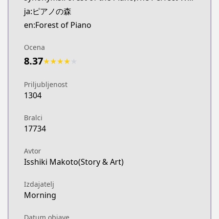
ja:ピアノの森
en:Forest of Piano
Ocena
8.37
★
★
★
★
★
Priljubljenost
1304
Bralci
17734
Avtor
Isshiki Makoto(Story & Art)
Izdajatelj
Morning
Datum objave