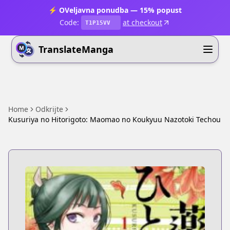
⚡ OVeljavna ponudba — 15% popust
Code:
at checkout
T1P15VV
TranslateManga
Home
Odkrijte
Kusuriya no Hitorigoto: Maomao no Koukyuu Nazotoki Techou