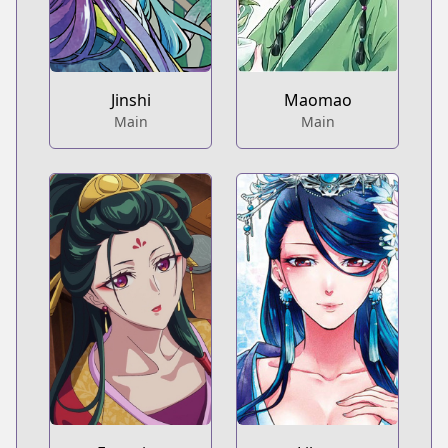
Jinshi
Maomao
Main
Main