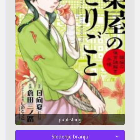
publishing
Sledenje branju