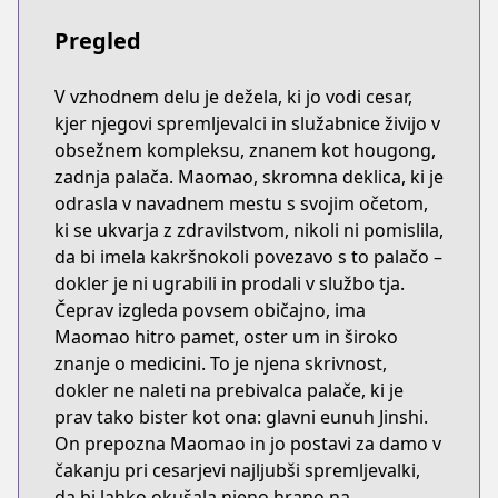
Pregled
V vzhodnem delu je dežela, ki jo vodi cesar,
kjer njegovi spremljevalci in služabnice živijo v
obsežnem kompleksu, znanem kot hougong,
zadnja palača. Maomao, skromna deklica, ki je
odrasla v navadnem mestu s svojim očetom,
ki se ukvarja z zdravilstvom, nikoli ni pomislila,
da bi imela kakršnokoli povezavo s to palačo –
dokler je ni ugrabili in prodali v službo tja.
Čeprav izgleda povsem običajno, ima
Maomao hitro pamet, oster um in široko
znanje o medicini. To je njena skrivnost,
dokler ne naleti na prebivalca palače, ki je
prav tako bister kot ona: glavni eunuh Jinshi.
On prepozna Maomao in jo postavi za damo v
čakanju pri cesarjevi najljubši spremljevalki,
da bi lahko okušala njeno hrano na