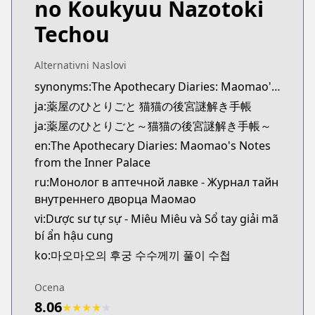
no Koukyuu Nazotoki
MangaUpdates
MangaUpdates
Techou
https://www.mangaupdates.com/series.html?id=u
novelUpdates
Alternativni Naslovi
novelUpdates
synonyms:The Apothecary Diaries: Maomao's Notes from the Inner Palace
https://www.novelupdates.com/series/kusuriya-no
ja:薬屋のひとりごと 猫猫の後宮謎解き手帳
Book☆Walker
Book☆Walker
ja:薬屋のひとりごと～猫猫の後宮謎解き手帳～
https://bookwalker.jp/series/149254/list
en:The Apothecary Diaries: Maomao's Notes
from the Inner Palace
ru:Монолог в аптечной лавке - Журнал тайн
внутреннего дворца Маомао
vi:Dược sư tự sự - Miêu Miêu và Sổ tay giải mã
bí ẩn hậu cung
ko:마오마오의 후궁 수수께끼 풀이 수첩
Ocena
8.06
★
★
★
★
★