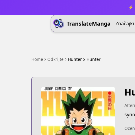
⚡ 
TranslateManga
Značajki
Home
Odkrijte
Hunter x Hunter
Hu
Alter
syn
Ocen