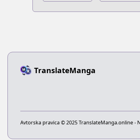
Hunter:
Hunter x
Kurapika
Hunter:
Tsuioku-hen
Phantom Rou
TranslateManga
Avtorska pravica © 2025 TranslateManga.online - Na