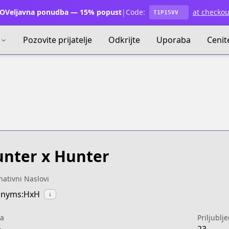
OVeljavna ponudba — 15% popust
|
Code:
at checkou
T1P15VV
Pozovite prijatelje
Odkrijte
Uporaba
Cenit
nter x Hunter
nativni Naslovi
onyms:HxH
↓
a
Priljublj