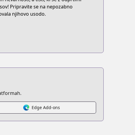
asov! Pripravite se na nepozabno
kovala njihovo usodo.
atformah.
Edge Add-ons