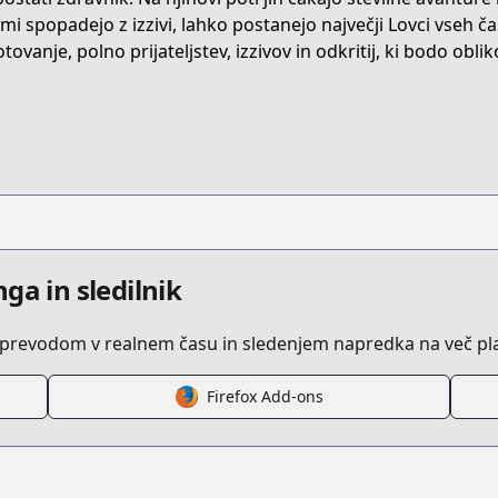
/B074BZ2354/
mi spopadejo z izzivi, lahko postanejo največji Lovci vseh č
tovanje, polno prijateljstev, izzivov in odkritij, ki bodo obli
/hunter-x-hunter
/134625/
ga in sledilnik
z prevodom v realnem času in sledenjem napredka na več pl
s.html?id=16
Firefox Add-ons