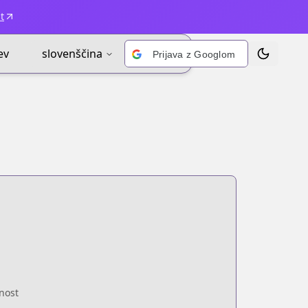
t
ev
slovenščina
Prijava z Googlom
Prekliči te
enost