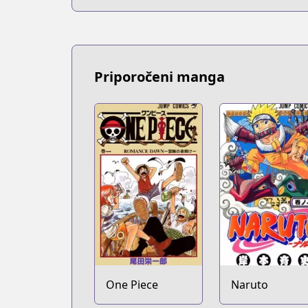
Priporočeni manga
One Piece
Naruto