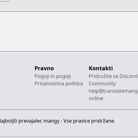
ge
Pravno
Kontakti
Pogoji in pogoji
Pridružite se Discord
Privatnostna politika
Community
help@translatemang
online
jboljši prevajalec mangy - Vse pravice pridržane.