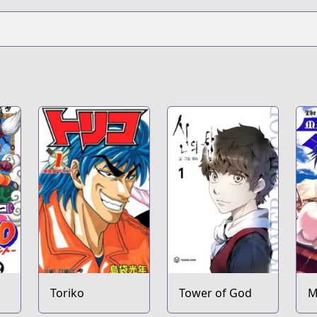
Toriko
Tower of God
M