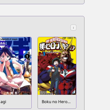
↓
agi
Boku no Hero
Academia