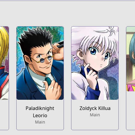
s/100015
/hunter.html
ters/hunter-x-hunter
s/700012
/10833519556325021810
Paladiknight
Zoldyck Killua
s/100015
Main
Leorio
Main