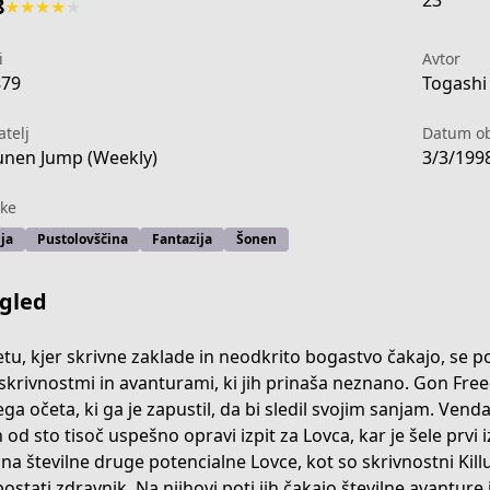
23
8
★
★
★
★
★
i
Avtor
879
Togashi 
atelj
Datum ob
nen Jump (Weekly)
3/3/199
ke
ja
Pustolovščina
Fantazija
Šonen
gled
tu, kjer skrivne zaklade in neodkrito bogastvo čakajo, se pojav
skrivnostmi in avanturami, ki jih prinaša neznano. Gon Freecs
ega očeta, ki ga je zapustil, da bi sledil svojim sanjam. Venda
4b13-4174-ae8c-30c515c0689c
 od sto tisoč uspešno opravi izpit za Lovca, kar je šele prvi
na številne druge potencialne Lovce, kot so skrivnostni Killu
postati zdravnik. Na njihovi poti jih čakajo številne avanture i