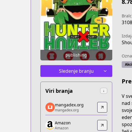
8.7
Bralc
310
Izdaj
Shou
publishing
Ozna
Akci
Sledenje branju
Pre
Viri branja
↓
V sve
mangadex.org
nad 
mangadex.org
mangadex.org
svoj
mangadex.org
https://mangadex.org/title/db692d58-
eden
Amazon
Amazon
spoz
Amazon
Amazon
želi 