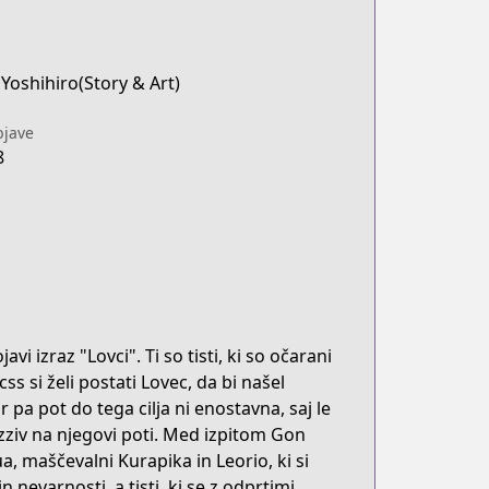
Yoshihiro(Story & Art)
jave
8
i izraz "Lovci". Ti so tisti, ki so očarani
s si želi postati Lovec, da bi našel
r pa pot do tega cilja ni enostavna, saj le
 izziv na njegovi poti. Med izpitom Gon
a, maščevalni Kurapika in Leorio, ki si
n nevarnosti, a tisti, ki se z odprtimi