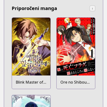
Priporočeni manga
↓
Blink Master of
Ore no Shibou
the Magic
Flag ga
Academy
Todomaru
Tokoro wo
Shiranai