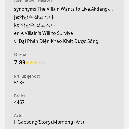
Alternativni Naslovi
synonyms:The Villain Wants to Live,Akdang-eun Salgo Sipda
ja:악당은 살고 싶다
ko:악당은 살고 싶다
en:A Villain's Will to Survive
vi:Đại Phản Diện Khao Khát Được Sống
Ocena
7.83
★
★
★
★
★
Priljubljenost
5133
Bralci
4467
Avtor
Ji Gapsong(Story),Momong (Art)