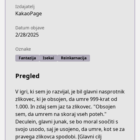
Izdajatelj
KakaoPage
Datum objave
2/28/2025
Oznake
Fantazija
Isekai
Reinkarnacija
Pregled
V igri, ki sem jo razvijal, je bil glavni nasprotnik
zlikovec, ki je obsojen, da umre 999-krat od
1.000. In zdaj sem jaz ta zlikovec. "Obsojen
sem, da umrem na skoraj vseh poteh."
Deculein, glavni junak, se bo moral soočiti s
svojo usodo, saj je usojeno, da umre, kot se za
pravega zlikovca spodobi. [Glavni cilj