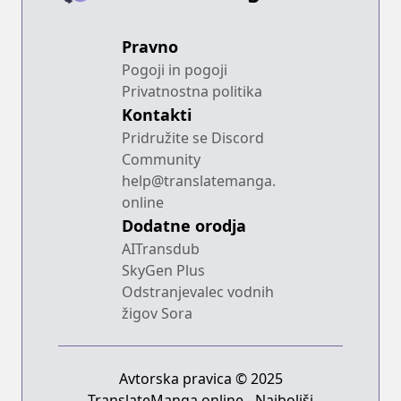
Pravno
Pogoji in pogoji
Privatnostna politika
Kontakti
Pridružite se Discord
Community
help@translatemanga.
online
Dodatne orodja
AITransdub
SkyGen Plus
Odstranjevalec vodnih
žigov Sora
Avtorska pravica © 2025
TranslateManga.online - Najboljši