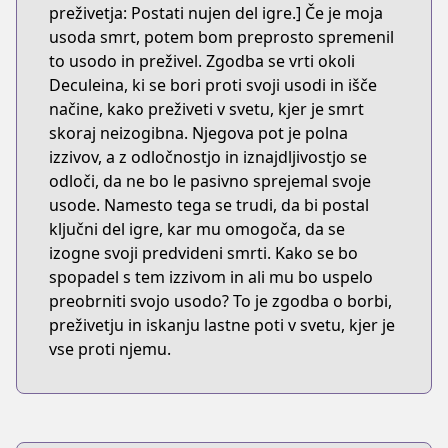
preživetja: Postati nujen del igre.] Če je moja
usoda smrt, potem bom preprosto spremenil
to usodo in preživel. Zgodba se vrti okoli
Deculeina, ki se bori proti svoji usodi in išče
načine, kako preživeti v svetu, kjer je smrt
skoraj neizogibna. Njegova pot je polna
izzivov, a z odločnostjo in iznajdljivostjo se
odloči, da ne bo le pasivno sprejemal svoje
usode. Namesto tega se trudi, da bi postal
ključni del igre, kar mu omogoča, da se
izogne svoji predvideni smrti. Kako se bo
spopadel s tem izzivom in ali mu bo uspelo
preobrniti svojo usodo? To je zgodba o borbi,
preživetju in iskanju lastne poti v svetu, kjer je
vse proti njemu.