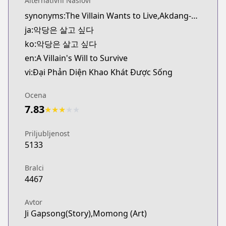
Alternativni Naslovi
synonyms:The Villain Wants to Live,Akdang-eun Salgo Sipda
ja:악당은 살고 싶다
ko:악당은 살고 싶다
en:A Villain's Will to Survive
vi:Đại Phản Diện Khao Khát Được Sống
Ocena
7.83
★
★
★
★
★
Priljubljenost
5133
Bralci
4467
Avtor
Ji Gapsong(Story),Momong (Art)