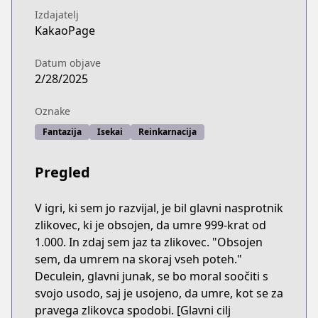
Izdajatelj
KakaoPage
Datum objave
2/28/2025
Oznake
Fantazija
Isekai
Reinkarnacija
Pregled
V igri, ki sem jo razvijal, je bil glavni nasprotnik
zlikovec, ki je obsojen, da umre 999-krat od
1.000. In zdaj sem jaz ta zlikovec. "Obsojen
sem, da umrem na skoraj vseh poteh."
Deculein, glavni junak, se bo moral soočiti s
svojo usodo, saj je usojeno, da umre, kot se za
pravega zlikovca spodobi. [Glavni cilj