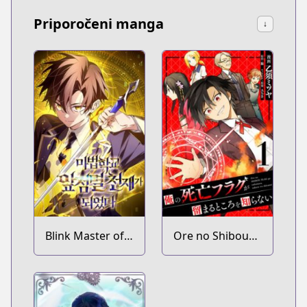
Priporočeni manga
↓
Blink Master of
Ore no Shibou
the Magic
Flag ga
Academy
Todomaru
Tokoro wo
Shiranai