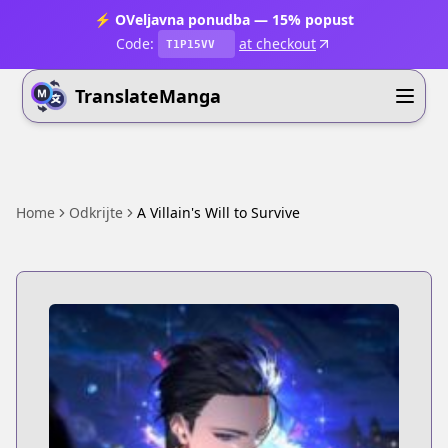
⚡ OVeljavna ponudba — 15% popust
Code:
at checkout
T1P15VV
TranslateManga
Home
Odkrijte
A Villain's Will to Survive