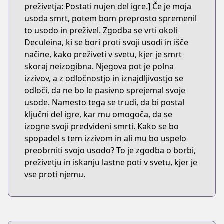
preživetja: Postati nujen del igre.] Če je moja
usoda smrt, potem bom preprosto spremenil
to usodo in preživel. Zgodba se vrti okoli
Deculeina, ki se bori proti svoji usodi in išče
načine, kako preživeti v svetu, kjer je smrt
skoraj neizogibna. Njegova pot je polna
izzivov, a z odločnostjo in iznajdljivostjo se
odloči, da ne bo le pasivno sprejemal svoje
usode. Namesto tega se trudi, da bi postal
ključni del igre, kar mu omogoča, da se
izogne svoji predvideni smrti. Kako se bo
spopadel s tem izzivom in ali mu bo uspelo
preobrniti svojo usodo? To je zgodba o borbi,
preživetju in iskanju lastne poti v svetu, kjer je
vse proti njemu.