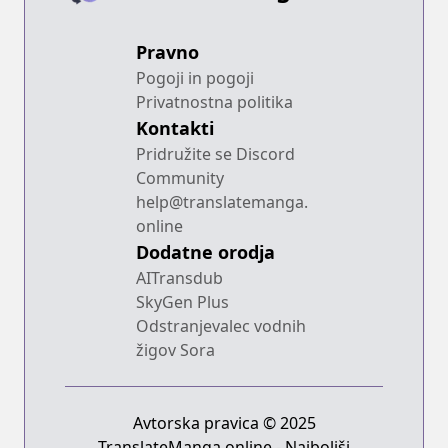
Pravno
Pogoji in pogoji
Privatnostna politika
Kontakti
Pridružite se Discord
Community
help@translatemanga.
online
Dodatne orodja
AITransdub
SkyGen Plus
Odstranjevalec vodnih
žigov Sora
Avtorska pravica © 2025
TranslateManga.online - Najboljši