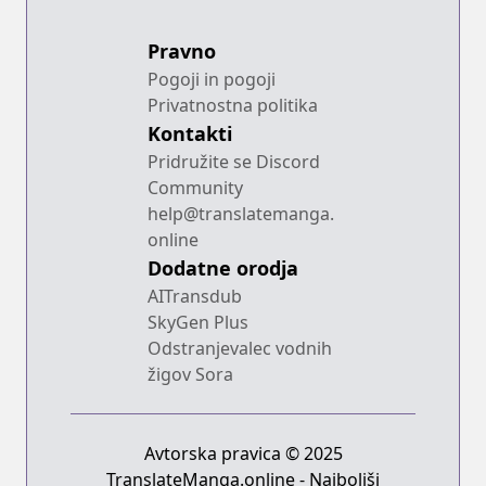
Pravno
Pogoji in pogoji
Privatnostna politika
Kontakti
Pridružite se Discord
Community
help@translatemanga.
online
Dodatne orodja
AITransdub
SkyGen Plus
Odstranjevalec vodnih
žigov Sora
Avtorska pravica © 2025
TranslateManga.online - Najboljši