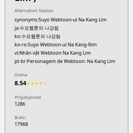
Alternativni Naslovi
synonyms:Suyo Webtoon-ui Na Kang Lim
ja:수요웹툰의 나강림
ko:수요웹툰의 나강림
ko-ro:Suyo Webtoon-ui Na Kang-Rim
vi:Nhân vật Webtoon Na Kang Lim
pt-br:Personagem de Webtoon: Na Kang Lim
Ocena
8.54
★
★
★
★
★
Priljubljenost
1286
Bralci
17968