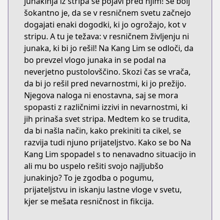
junakinja iz stripa se pojavi pred njim! Še bolj
šokantno je, da se v resničnem svetu začnejo
dogajati enaki dogodki, ki jo ogrožajo, kot v
stripu. A tu je težava: v resničnem življenju ni
junaka, ki bi jo rešil! Na Kang Lim se odloči, da
bo prevzel vlogo junaka in se podal na
neverjetno pustolovščino. Skozi čas se vrača,
da bi jo rešil pred nevarnostmi, ki jo prežijo.
Njegova naloga ni enostavna, saj se mora
spopasti z različnimi izzivi in nevarnostmi, ki
jih prinaša svet stripa. Medtem ko se trudita,
da bi našla način, kako prekiniti ta cikel, se
razvija tudi njuno prijateljstvo. Kako se bo Na
Kang Lim spopadel s to nenavadno situacijo in
ali mu bo uspelo rešiti svojo najljubšo
junakinjo? To je zgodba o pogumu,
prijateljstvu in iskanju lastne vloge v svetu,
kjer se mešata resničnost in fikcija.