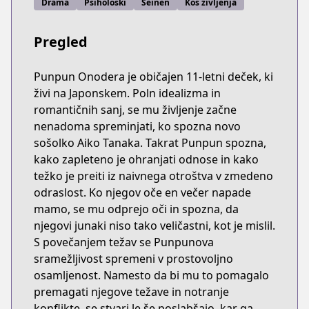
Drama
Psihološki
Seinen
Kos življenja
Pregled
Punpun Onodera je običajen 11-letni deček, ki
živi na Japonskem. Poln idealizma in
romantičnih sanj, se mu življenje začne
nenadoma spreminjati, ko spozna novo
sošolko Aiko Tanaka. Takrat Punpun spozna,
kako zapleteno je ohranjati odnose in kako
težko je preiti iz naivnega otroštva v zmedeno
odraslost. Ko njegov oče en večer napade
mamo, se mu odprejo oči in spozna, da
njegovi junaki niso tako veličastni, kot je mislil.
S povečanjem težav se Punpunova
sramežljivost spremeni v prostovoljno
osamljenost. Namesto da bi mu to pomagalo
premagati njegove težave in notranje
konflikte, se stvari le še poslabšajo, kar ga