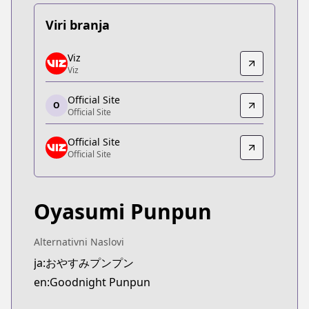
Viri branja
Viz
Viz
Viz
Viz
https://www.viz.com/vizmanga/chapters/goodnig
Official Site
Official Site
O
Official Site
Official Site
https://shogakukan-comic.jp/book?isbn=9784091
Official Site
Official Site
Official Site
Official Site
https://www.viz.com/goodnight-punpun
Oyasumi Punpun
Alternativni Naslovi
ja:おやすみプンプン
en:Goodnight Punpun