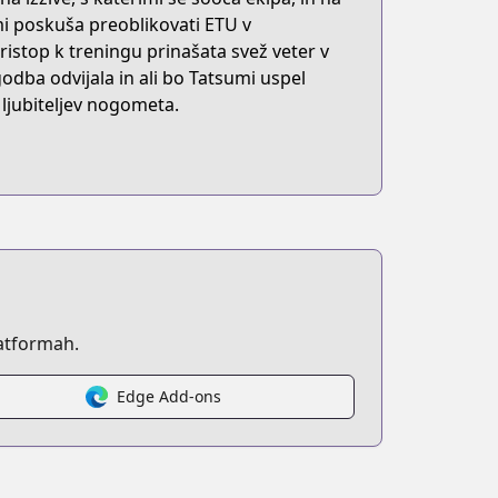
i poskuša preoblikovati ETU v
stop k treningu prinašata svež veter v
zgodba odvijala in ali bo Tatsumi uspel
 ljubiteljev nogometa.
atformah.
Edge Add-ons