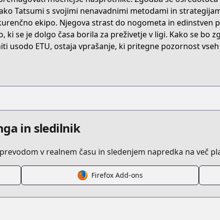
0253/episode/326662
kako Tatsumi s svojimi nenavadnimi metodami in strategijam
urenčno ekipo. Njegova strast do nogometa in edinstven pri
o, ki se je dolgo časa borila za preživetje v ligi. Kako se bo 
-killing-1-34?ref=search
iti usodo ETU, ostaja vprašanje, ki pritegne pozornost vseh
1000002884
episode/10834108156644253765
ga in sledilnik
z prevodom v realnem času in sledenjem napredka na več pl
32016480029857119
Firefox Add-ons
/6170d81348bd9