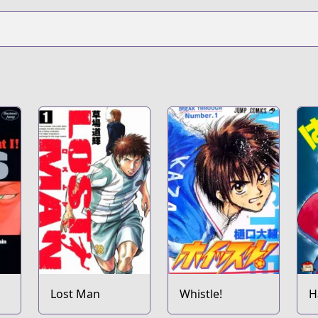
Lost Man
Whistle!
H