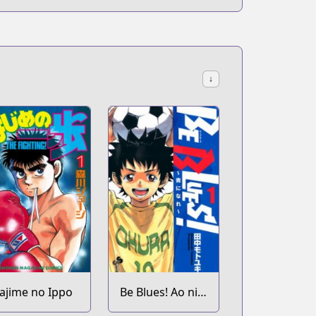
↓
ajime no Ippo
Be Blues! Ao ni
Nare