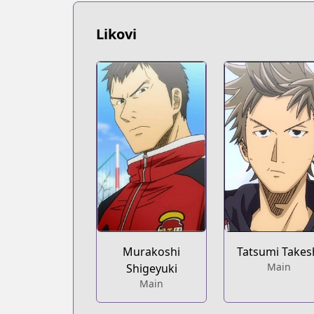
https://kodansha.us/series/giant-killin
Likovi
Murakoshi
Tatsumi Takes
Main
Shigeyuki
Main