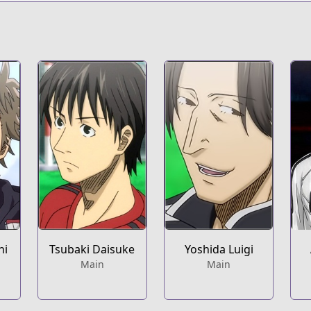
g/
hi
Tsubaki Daisuke
Yoshida Luigi
Main
Main