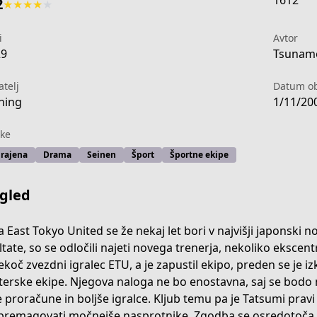
1612
2
★
★
★
★
★
i
Avtor
29
Tsunamo
atelj
Datum ob
ning
1/11/20
ke
rajena
Drama
Seinen
Šport
Športne ekipe
gled
a East Tokyo United se že nekaj let bori v najvišji japonski no
ltate, so se odločili najeti novega trenerja, nekoliko ekscen
nekoč zvezdni igralec ETU, a je zapustil ekipo, preden se je 
ng
erske ekipe. Njegova naloga ne bo enostavna, saj se bodo m
e proračune in boljše igralce. Kljub temu pa je Tatsumi pravi
premagovati močnejše nasprotnike. Zgodba se osredotoča na 