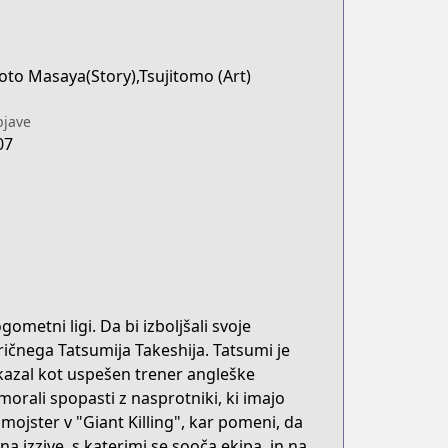
to Masaya(Story),Tsujitomo (Art)
jave
07
gometni ligi. Da bi izboljšali svoje
tričnega Tatsumija Takeshija. Tatsumi je
izkazal kot uspešen trener angleške
orali spopasti z nasprotniki, ki imajo
 mojster v "Giant Killing", kar pomeni, da
izzive, s katerimi se sooča ekipa, in na