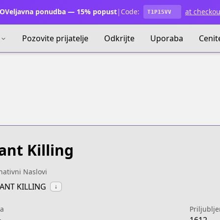
OVeljavna ponudba — 15% popust
|
Code:
at checkou
T1P15VV
Pozovite prijatelje
Odkrijte
Uporaba
Cenit
ant Killing
nativni Naslovi
IANT KILLING
↓
a
Priljublj