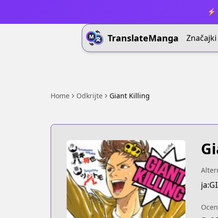
⚡ 
TranslateManga
Značajki
Home
Odkrijte
Giant Killing
Gi
Alter
ja:G
Ocen