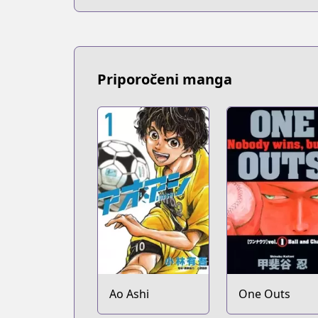
Priporočeni manga
Ao Ashi
One Outs