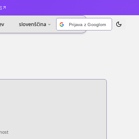
t
ev
slovenščina
Prijava z Googlom
Prekliči te
enost