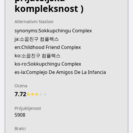
kompleksnost )
Alternativni Naslovi
synonyms:Sokkupchingu Complex
ja:소꿉친구 컴플렉스
en:Childhood Friend Complex
ko:소꿉친구 컴플렉스
ko-ro:Sokkupchingu Complex
es-la:Complejo De Amigos De La Infancia
Ocena
7.72
★
★
★
★
★
Priljubljenost
5908
Bralci