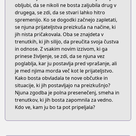
obljubi, da se nikoli ne bosta zaljubila drug v
drugega, se zdi, da se stvari lahko hitro
spremenijo. Ko se dogodki začnejo zapletati,
se njuna prijateljstva preizkuša na načine, ki
jih nista pričakovala. Oba se znajdeta v
trenutkih, ki jih silijo, da preučita svoja čustva
in odnose. Z vsakim novim izzivom, ki ga
prinese življenje, se zdi, da se njuna vez
poglablja, kar ju postavlja pred vprašanje, ali
je med njima morda več kot le prijateljstvo.
Kako bosta obvladala te nove občutke in
situacije, ki jih postavljajo na preizkušnjo?
Njuna zgodba je polna presenečenj, smeha in
trenutkov, ki jih bosta zapomnila za vedno.
Kdo ve, kam ju bo ta pot pripeljala?