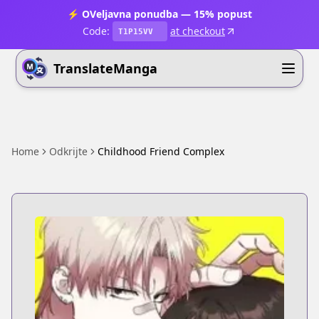
⚡ OVeljavna ponudba — 15% popust
Code:
at checkout
T1P15VV
TranslateManga
Home
Odkrijte
Childhood Friend Complex