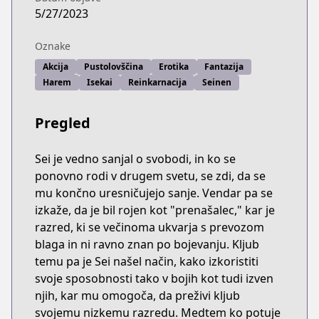
5/27/2023
Oznake
Akcija
Pustolovščina
Erotika
Fantazija
Harem
Isekai
Reinkarnacija
Seinen
Pregled
Sei je vedno sanjal o svobodi, in ko se
ponovno rodi v drugem svetu, se zdi, da se
mu končno uresničujejo sanje. Vendar pa se
izkaže, da je bil rojen kot "prenašalec," kar je
razred, ki se večinoma ukvarja s prevozom
blaga in ni ravno znan po bojevanju. Kljub
temu pa je Sei našel način, kako izkoristiti
svoje sposobnosti tako v bojih kot tudi izven
njih, kar mu omogoča, da preživi kljub
svojemu nizkemu razredu. Medtem ko potuje