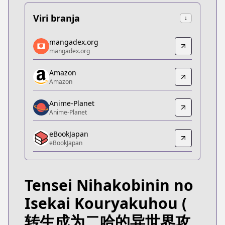
Viri branja
↓
mangadex.org
mangadex.org
mangadex.org
mangadex.org
https://mangadex.org/title/c2c8e42b-b242-4c69-
Amazon
Amazon
Amazon
Amazon
https://www.amazon.co.jp/dp/B0CN531G6H
Anime-Planet
Anime-Planet
Anime-Planet
Anime-Planet
eBookJapan
https://www.anime-planet.com/manga/tensei-ni-h
eBookJapan
eBookJapan
eBookJapan
https://ebookjapan.yahoo.co.jp/books/808894/
Tensei Nihakobinin no
Official Raw
Official Raw
Isekai Kouryakuhou
(
https://youngchampion.jp/series/9aaea584c31f6/
转生成为二哈的异世界攻
Kitsu