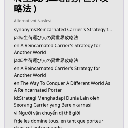
Kitsu
略法 )
https://kitsu.app/manga/tensei-ni-hakobi-jin-no-
CDJapan
Alternativni Naslovi
CDJapan
synonyms:Reincarnated Carrier's Strategy for Different World
https://www.anime-planet.com/manga/https:/
ja:転生荷運び人の異世界攻略法
MangaUpdates
MangaUpdates
en:A Reincarnated Carrier's Strategy for
https://www.mangaupdates.com/series.html?id=
Another World
novelUpdates
ja:転生荷運び人の異世界攻略法
novelUpdates
en:A Reincarnated Carrier’s Strategy for
https://www.novelupdates.com/series/the-way-to-c
Another World
Book☆Walker
en:The Way To Conquer A Different World As
Book☆Walker
A Reincarnated Porter
https://bookwalker.jp/series/447670/list
id:Strategi Menghadapi Dunia Lain oleh
Official English
Seorang Carrier yang Bereinkarnasi
Official English
vi:Người vận chuyển dị thế giới
https://sevenseasentertainment.com/series/a-rein
fr:Je les domine tous, en tant que porteur
dans cet autre monde