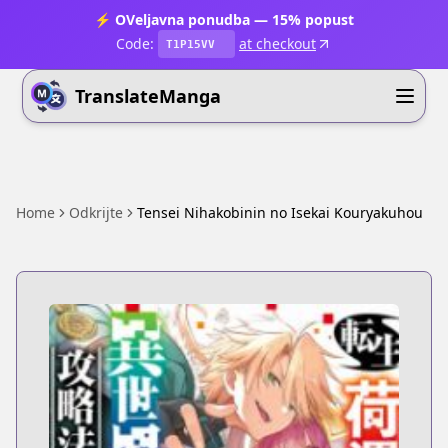
⚡ OVeljavna ponudba — 15% popust
Code:
at checkout
T1P15VV
TranslateManga
Home
Odkrijte
Tensei Nihakobinin no Isekai Kouryakuhou