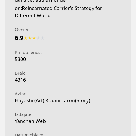
en:Reincarnated Carrier’s Strategy for
Different World
Ocena
6.9
★
★
★
★
★
Priljubljenost
5300
Bralci
4316
Avtor
Hayashi (Art),Koumi Tarou(Story)
Izdajatelj
Yanchan Web
Datum objave