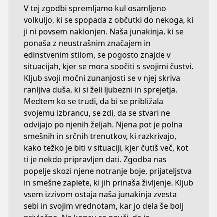
V tej zgodbi spremljamo kul osamljeno
volkuljo, ki se spopada z občutki do nekoga, ki
ji ni povsem naklonjen. Naša junakinja, ki se
ponaša z neustrašnim značajem in
edinstvenim stilom, se pogosto znajde v
situacijah, kjer se mora soočiti s svojimi čustvi.
Kljub svoji močni zunanjosti se v njej skriva
ranljiva duša, ki si želi ljubezni in sprejetja.
Medtem ko se trudi, da bi se približala
svojemu izbrancu, se zdi, da se stvari ne
odvijajo po njenih željah. Njena pot je polna
smešnih in srčnih trenutkov, ki razkrivajo,
kako težko je biti v situaciji, kjer čutiš več, kot
ti je nekdo pripravljen dati. Zgodba nas
popelje skozi njene notranje boje, prijateljstva
in smešne zaplete, ki jih prinaša življenje. Kljub
vsem izzivom ostaja naša junakinja zvesta
sebi in svojim vrednotam, kar jo dela še bolj