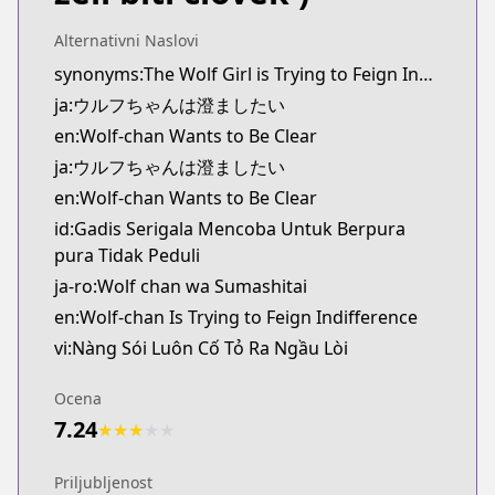
Kitsu
https://kitsu.app/manga/wolf-chan-wa-sumashitai
Alternativni Naslovi
MangaUpdates
synonyms:The Wolf Girl is Trying to Feign Indifference
MangaUpdates
ja:ウルフちゃんは澄ましたい
https://www.mangaupdates.com/series.html?id=k5
en:Wolf-chan Wants to Be Clear
Book☆Walker
ja:ウルフちゃんは澄ましたい
Book☆Walker
en:Wolf-chan Wants to Be Clear
https://bookwalker.jp/series/434556/list
YouTube
id:Gadis Serigala Mencoba Untuk Berpura
YouTube
pura Tidak Peduli
https://www.youtube.com/@wolf_of_straight_face
ja-ro:Wolf chan wa Sumashitai
Nico Nico Seiga
en:Wolf-chan Is Trying to Feign Indifference
Nico Nico Seiga
vi:Nàng Sói Luôn Cố Tỏ Ra Ngầu Lòi
https://seiga.nicovideo.jp/comic/63483
Ganma!
Ocena
Ganma!
7.24
★
★
★
★
★
https://ganma.jp/wolfchan
Priljubljenost