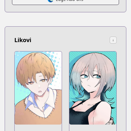
Likovi
↓