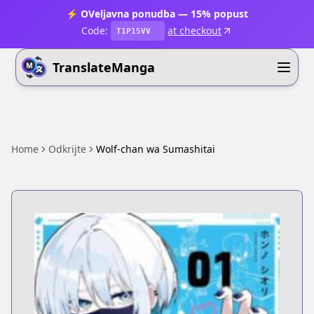
⚡ OVeljavna ponudba — 15% popust
Code:
at checkout
T1P15VV
TranslateManga
Home
Odkrijte
Wolf-chan wa Sumashitai