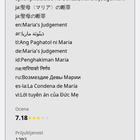
Kitsu
ja:聖母〈マリア〉の断罪
https://kitsu.app/manga/67057
ja:聖母の断罪
MangaUpdates
en:Maria's Judgement
MangaUpdates
ar:دَينُونَة ماريا
https://www.mangaupdates.com/series.html?id=3j
Book☆Walker
tl:Ang Paghatol ni Maria
Book☆Walker
de:Maria's Judgement
https://bookwalker.jp/series/430116
id:Penghakiman Maria
Tonari no Young Jump
ne:मारियाको निर्णय
Tonari no Young Jump
ru:Возмездие Девы Марии
https://tonarinoyj.jp/episode/48560013611921213
es-la:La Condena de María
vi:Lời tuyên án của Đức Mẹ
Ocena
7.18
★
★
★
★
★
Priljubljenost
1292