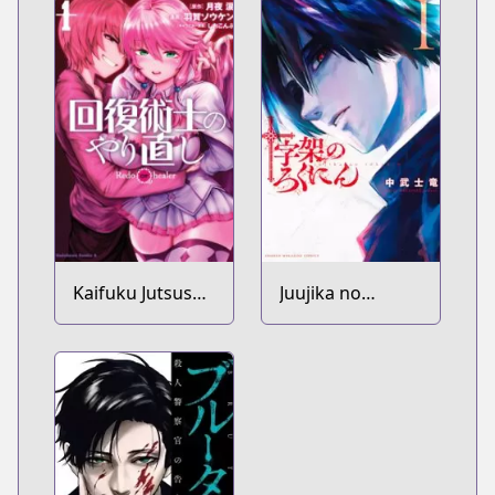
Kaifuku Jutsushi
Juujika no
no Yarinaoshi
Rokunin