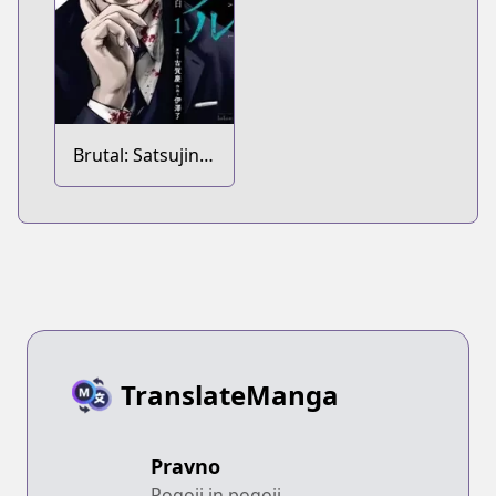
Brutal: Satsujin
Keisatsukan no
Kokuhaku
TranslateManga
Pravno
Pogoji in pogoji