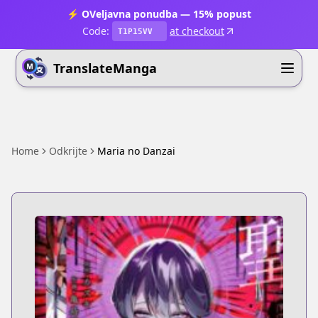
⚡ OVeljavna ponudba — 15% popust
Code:
at checkout
T1P15VV
TranslateManga
Home
Odkrijte
Maria no Danzai