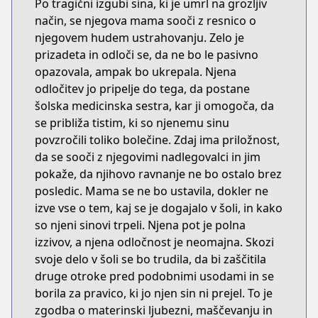
Po tragični izgubi sina, ki je umrl na grozljiv
način, se njegova mama sooči z resnico o
njegovem hudem ustrahovanju. Zelo je
prizadeta in odloči se, da ne bo le pasivno
opazovala, ampak bo ukrepala. Njena
odločitev jo pripelje do tega, da postane
šolska medicinska sestra, kar ji omogoča, da
se približa tistim, ki so njenemu sinu
povzročili toliko bolečine. Zdaj ima priložnost,
da se sooči z njegovimi nadlegovalci in jim
pokaže, da njihovo ravnanje ne bo ostalo brez
posledic. Mama se ne bo ustavila, dokler ne
izve vse o tem, kaj se je dogajalo v šoli, in kako
so njeni sinovi trpeli. Njena pot je polna
izzivov, a njena odločnost je neomajna. Skozi
svoje delo v šoli se bo trudila, da bi zaščitila
druge otroke pred podobnimi usodami in se
borila za pravico, ki jo njen sin ni prejel. To je
zgodba o materinski ljubezni, maščevanju in