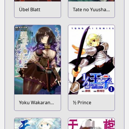
Übel Blatt
Tate no Yuusha
no Nariagari
Yoku Wakaranai
½ Prince
keredo Isekai ni
Tensei shiteita
you desu