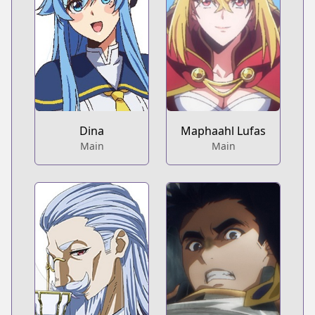
Dina
Maphaahl Lufas
Main
Main