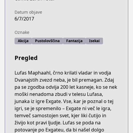
Datum objave
6/7/2017
Oznake
Akcija
Pustolovščina
Fantazija
Isekai
Pregled
Lufas Maphaahl, črno krilati vladar in vodja
Dvanajstih zvezd neba, je bil premagan. Zdaj
pa se zgodba odvija 200 let kasneje, ko se nek
moški nenadoma zbudi v telesu Lufasa,
junaka iz igre Exgate. Vse, kar je poznal o tej
igri, se je spremenilo – Exgate ni več le igra,
temveč samostojen svet, kjer liki čutijo in
živijo kot pravi ljudje. Lufas se poda na
potovanje po Exgateu, da bi našel dolgo