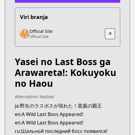
Viri branja
Official Site
Official Site
Official Site
Official Site
https://www.comic-earthstar.jp/detail/wildlastboss
Yasei no Last Boss ga
Arawareta!: Kokuyoku
no Haou
Alternativni Naslovi
ja:野生のラスボスが現れた！黒翼の覇王
en:A Wild Last Boss Appeared!
en:A Wild Last Boss Appeared!
ru:Шальной последний босс появился!