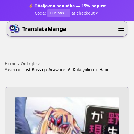
⚡ OVeljavna ponudba — 15% popust
Code:
at checkout
T1P15VV
TranslateManga
Home
Odkrijte
Yasei no Last Boss ga Arawareta!: Kokuyoku no Haou