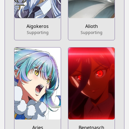
Aigokeros
Alioth
Supporting
Supporting
Aries
Benetnasch