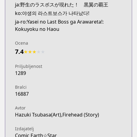
ja:野生のラスボスが現れた！ 黒翼の覇王
ko:야생의 라스트보스가 나타났다!
ja-ro:Yasei no Last Boss ga Arawareta!:
Kokuyoku no Haou
Ocena
7.4
★
★
★
★
★
Priljubljenost
1289
Bralci
16887
Avtor
Hazuki Tsubasa(Art),Firehead (Story)
Izdajatelj
Comic Earth☆Star