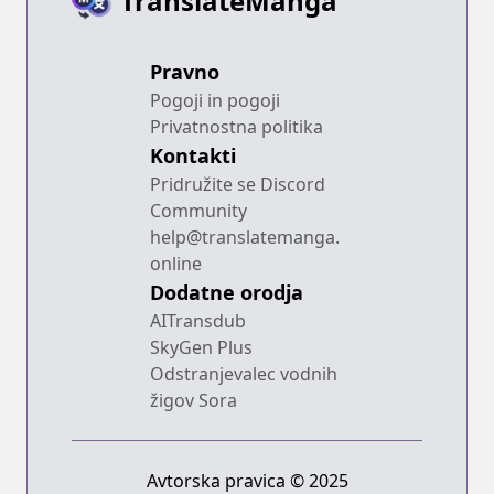
TranslateManga
Pravno
Pogoji in pogoji
Privatnostna politika
Kontakti
Pridružite se Discord
Community
help@translatemanga.
online
Dodatne orodja
AITransdub
SkyGen Plus
Odstranjevalec vodnih
žigov Sora
Avtorska pravica © 2025