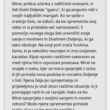
Mirei, pridna učenka z odličnimi ocenami, si
želi živeti življenje "gyaru", ki ga pogosto vidi v
svojih najljubših mangah. Ko se vpiše v
srednjo šolo, se odloči, da bo spremenila svoj
videz in si pridobila več samozavesti. S
pomočjo novega sloga želi uresničiti svoje
sanje o modnem in živahnem življenju, ki ga
tako obožuje. Na svoji poti sreča Yushina,
fanta, ki je nekoliko neurejen in ima svojstven
karakter. Kljub njunim različnim svetovom se
med njima hitro vzpostavi povezava. Mirei se
znajde v svetu, kjer se mora spoprijeti z izzivi,
ki jih prinaša nova podoba in socialno življenje
v šoli. Njena želja po sprejemanju in
prijateljstvu jo vodi skozi različne situacije, ki ji
pomagajo rasti in se razvijati. Kako se bo
Mirei spoprijela s svojimi sanjami in novimi
odnosi? Bodo njene spremembe prinesle
srečo ali pa se bo morala soočiti z