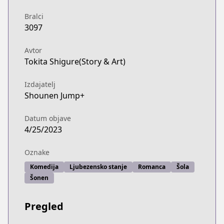
Bralci
3097
Avtor
Tokita Shigure(Story & Art)
Izdajatelj
Shounen Jump+
Datum objave
4/25/2023
Oznake
Komedija
Ljubezensko stanje
Romanca
Šola
Šonen
Pregled