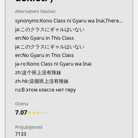
Kitsu
https://kitsu.app/manga/73059
Alternativni Naslovi
CDJapan
synonyms:Kono Class ni Gyaru wa Inai,There Are No Gals in This Class
CDJapan
ja:このクラスにギャルはいない
https://www.anime-planet.com/manga/https://ww
en:No Gyaru in This Class
MangaUpdates
ja:このクラスにギャルはいない
MangaUpdates
en:No Gyaru in This Class
https://www.mangaupdates.com/series.html?id=p
Book☆Walker
ja-ro:Kono Class ni Gyaru wa Inai
Book☆Walker
zh:这个班上没有辣妹
https://bookwalker.jp/series/506849/list
zh-hk:這個班上沒有辣妹
Official English
ru:В этом классе нет гяру
Official English
https://mangaplus.shueisha.co.jp/titles/100357
Ocena
7.07
★
★
★
★
★
Priljubljenost
7133