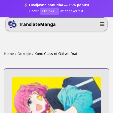
⚡ OVeljavna ponudba — 15% popust
Code:
at checkout
T1P15VV
TranslateManga
Home
Odkrijte
Kono Class ni Gal wa Inai