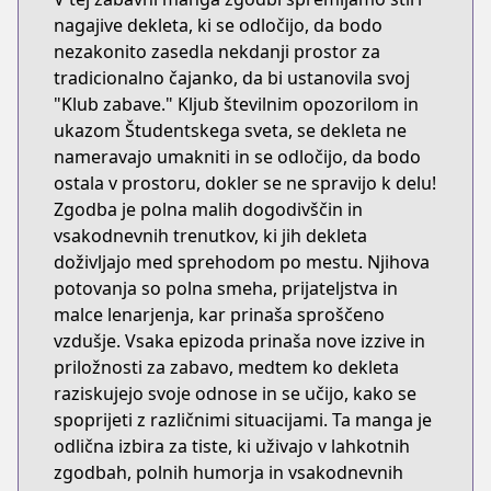
nagajive dekleta, ki se odločijo, da bodo
nezakonito zasedla nekdanji prostor za
tradicionalno čajanko, da bi ustanovila svoj
"Klub zabave." Kljub številnim opozorilom in
ukazom Študentskega sveta, se dekleta ne
nameravajo umakniti in se odločijo, da bodo
ostala v prostoru, dokler se ne spravijo k delu!
Zgodba je polna malih dogodivščin in
vsakodnevnih trenutkov, ki jih dekleta
doživljajo med sprehodom po mestu. Njihova
potovanja so polna smeha, prijateljstva in
malce lenarjenja, kar prinaša sproščeno
vzdušje. Vsaka epizoda prinaša nove izzive in
priložnosti za zabavo, medtem ko dekleta
raziskujejo svoje odnose in se učijo, kako se
spoprijeti z različnimi situacijami. Ta manga je
odlična izbira za tiste, ki uživajo v lahkotnih
zgodbah, polnih humorja in vsakodnevnih