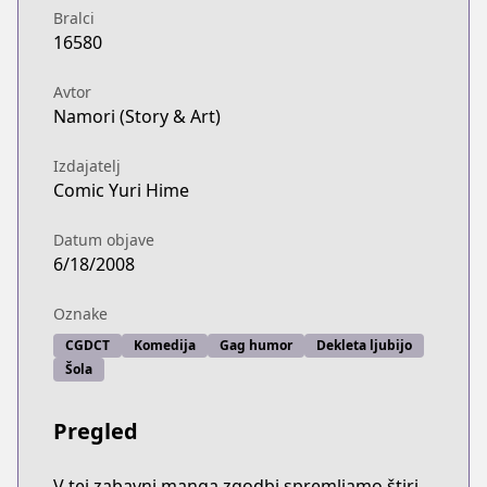
Bralci
16580
Avtor
Namori (Story & Art)
Izdajatelj
Comic Yuri Hime
Datum objave
6/18/2008
Oznake
CGDCT
Komedija
Gag humor
Dekleta ljubijo
Šola
Pregled
V tej zabavni manga zgodbi spremljamo štiri