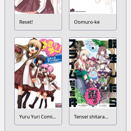
Reset!
Oomuro-ke
Yuru Yuri Comic
Tensei shitara
Anthology
Akari dake Slime
Datta Ken