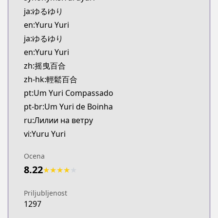
Kitsu
ja:ゆるゆり
https://kitsu.app/manga/21646
en:Yuru Yuri
MangaUpdates
ja:ゆるゆり
MangaUpdates
en:Yuru Yuri
https://www.mangaupdates.com/series.html?id=3
Book☆Walker
zh:摇曳百合
Book☆Walker
zh-hk:輕鬆百合
https://bookwalker.jp/series/1938/list
pt:Um Yuri Compassado
pt-br:Um Yuri de Boinha
ru:Лилии на ветру
vi:Yuru Yuri
Ocena
8.22
★
★
★
★
★
Priljubljenost
1297