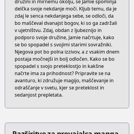
družini in mirnemu okolju, se Jamie spominja
delčka svoje nekdanje moči. Kljub temu, da je
zdaj le senca nekdanjega sebe, se odloči, da
bo maščeval dvanajst bogov, ki so ga zadržali
v ujetništvu. Zdaj, obdan z ljubeznijo in
podporo svoje družine, Jamie načrtuje, kako
se bo spopadel s svojimi starimi sovražniki.
Njegova pot bo polna izzivov, a z vsakim dnem
postaja močnejši in bolj odločen. Kako se bo
spopadel s svojo preteklostjo in kakšne
načrte ima za prihodnost? Pripravite se na
avanturo, ki združuje magijo, maščevanje in
odraščanje v svetu, kjer se preteklost in
sedanjost prepletata.
Razširitve za prevajalca manga