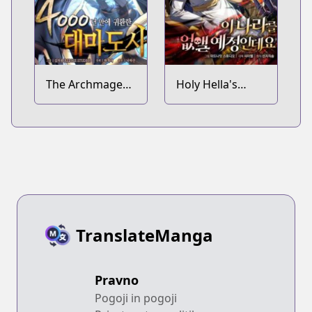
The Archmage
Holy Hella's
Returns After
Ultimate End
4000 Years
TranslateManga
Pravno
Pogoji in pogoji