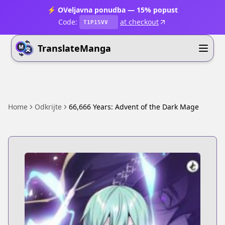
⚡ OVeljavna ponudba — 15% popust
Code:
at checkout
T1P15VV
TranslateManga
Home
Odkrijte
66,666 Years: Advent of the Dark Mage