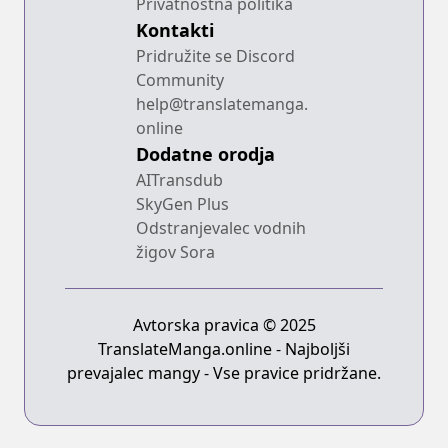
Privatnostna politika
Kontakti
Pridružite se Discord
Community
help@translatemanga.
online
Dodatne orodja
AITransdub
SkyGen Plus
Odstranjevalec vodnih
žigov Sora
Avtorska pravica © 2025
TranslateManga.online - Najboljši
prevajalec mangy - Vse pravice pridržane.