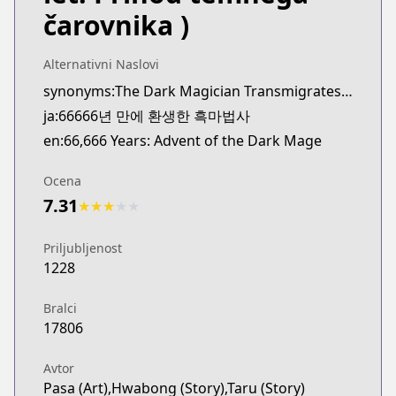
Webtoons
čarovnika )
https://www.webtoons.com/th/fantasy/66666-years
Webtoons
Alternativni Naslovi
Webtoons
synonyms:The Dark Magician Transmigrates After 66666 Years,Black Mage Reborn After 66666 Years,66666-nyeon Man-e Hwangsaenghan Heukmabeopsa
https://www.webtoons.com/en/fantasy/66666-years
ja:66666년 만에 환생한 흑마법사
Naver Series
Naver Series
en:66,666 Years: Advent of the Dark Mage
https://series.naver.com/comic/detail.series?pro
Naver Webtoon
Ocena
Naver Webtoon
7.31
★
★
★
★
★
https://comic.naver.com/webtoon/list?titleId=7751
Priljubljenost
1228
Bralci
17806
Avtor
Pasa (Art),Hwabong (Story),Taru (Story)