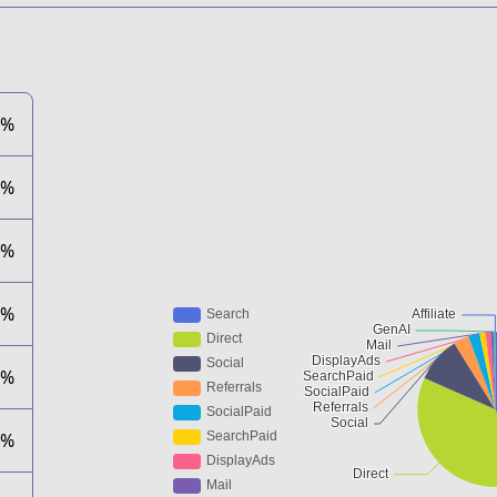
1%
2%
0%
2%
7%
1%