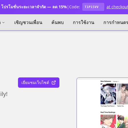
โปรโมชั่นระยะเวลาจำกัด — ลด 15%
|
Code:
at checkou
T1P15VV
ิ
เชิญชวนเพื่อน
ค้นพบ
การใช้งาน
การกำหนด
เยี่ยมชมเว็บไซต์
ly!