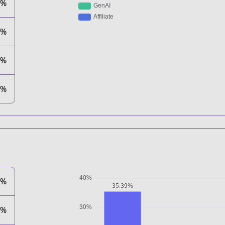
4%
3%
5%
4%
9%
0%