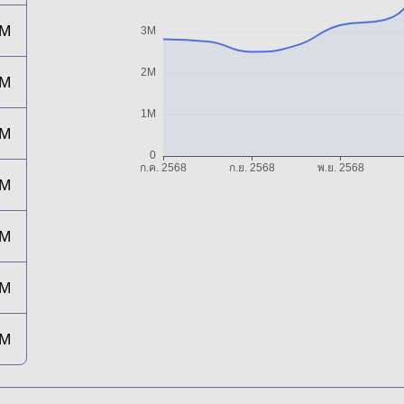
3M
4M
3M
2M
3M
4M
5M