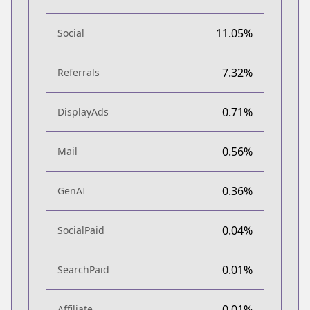
11.05%
Social
7.32%
Referrals
0.71%
DisplayAds
0.56%
Mail
0.36%
GenAI
0.04%
SocialPaid
0.01%
SearchPaid
0.01%
Affiliate