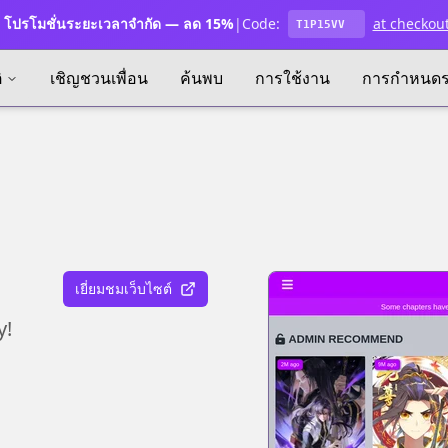
โปรโมชั่นระยะเวลาจำกัด — ลด 15%
|
Code:
at checkou
T1P15VV
ิ
เชิญชวนเพื่อน
ค้นพบ
การใช้งาน
การกำหนด
เยี่ยมชมเว็บไซต์
y!