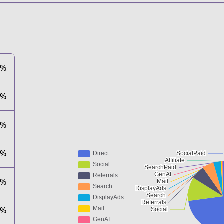
0%
5%
0%
1%
7%
0%