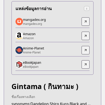
แหล่งข้อมูลการอ่าน
↓
mangadex.org
mangadex.org
mangadex.org
mangadex.org
https://mangadex.org/title/f65444dc-3694-4e31-a
Amazon
Amazon
Amazon
Amazon
https://www.amazon.co.jp/gp/product/B07J4FHW
Anime-Planet
Anime-Planet
Anime-Planet
Anime-Planet
eBookJapan
https://www.anime-planet.com/manga/gintama
eBookJapan
eBookJapan
eBookJapan
https://ebookjapan.yahoo.co.jp/books/132910/
Gintama
( กินทามะ )
Official Raw
Official Raw
https://m-apps.qoo-app.com/en-US/app/7447
ชื่อเรื่องทางเลือก
Kitsu
synonyms:Dandelion,Shiro Kuro,Black and White,Shirokuro,13,Thirteen,Bankara-san ga Tooru,Here Comes Mr. Uncivilised,Silver Soul