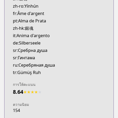
zh-ro:Yínhún
fr:Âme d'argent
pt:Alma de Prata
zh-hk:銀魂
it:Anima d'argento
de:Silberseele
sr:Сребрна душа
sr:Гинтама
ru:Серебряная душа
tr:Gümüş Ruh
การให้คะแนน
8.64
★
★
★
★
★
ความนิยม
154