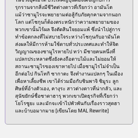
รุกรานจากสิ่งมีชีวิตต่างดาวที่เรียกว่า อามันโต
แม้ว่าซามูไรจะพยายามต่อสู้กับภัยคุกคามจากนอก
โลก แต่โชกุนก็ต้องตระหนักว่าความพยายามของ
พวกเขานั้นไร้ผล จึงตัดสินใจยอมแพ้ ซึ่งนำไปสู่การ
ทำข้อตกลงที่ไม่สบายใจระหว่างโชกุนกับอามันโต
ส่งผลให้มีการห้ามใช้ดาบทั่วประเทศและทำให้จิต
วิญญาณของซามูไรหายไป ทว่า มีชายคนหนึ่งที่
แปลกประหลาดซึ่งยังคงถือดาบไม้และไม่ยอมให้
สถานะซามูไรของเขาหายไป เมื่อซามูไรไม่จำเป็น
อีกต่อไป กินโทกิ ซากาตะ จึงทำงานแปลกๆ ในเมือง
เพื่อหาเลี้ยงชีพ เขาได้ร่วมมือกับชินพาจิ ชิมูระ ลูก
ศิษย์ที่อ้างตัวเอง, คางุระ สาวต่างดาวที่น่ากลัว, และ
สุนัขยักษ์ชื่อซาดาฮารุ พวกเขาเปิดธุรกิจที่เรียกว่า
โยโรซูยะ และมักจะเข้าไปพัวพันกับเรื่องราวสุดฮา
และบ้าบอมากมาย [เขียนโดย MAL Rewrite]