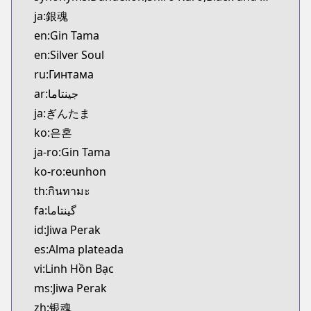
Kitsu
ja:銀魂
https://kitsu.app/manga/116
en:Gin Tama
CDJapan
en:Silver Soul
CDJapan
ru:Гинтама
https://www.anime-planet.com/manga/https://ww
MangaUpdates
ar:جينتاما
MangaUpdates
ja:ぎんたま
https://www.mangaupdates.com/series.html?id=2
ko:은혼
Book☆Walker
ja-ro:Gin Tama
Book☆Walker
ko-ro:eunhon
https://bookwalker.jp/series/13001/list
th:กินทามะ
Official English
Official English
fa:گینتاما
https://www.viz.com/gin-tama
id:Jiwa Perak
es:Alma plateada
vi:Linh Hồn Bạc
ms:Jiwa Perak
zh:银魂