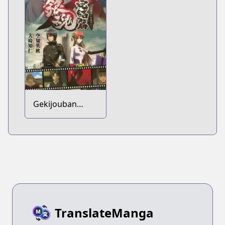
Gekijouban
Gintama:
Kanketsu-hen -
Yorozuya yo Eien
Nare
TranslateManga