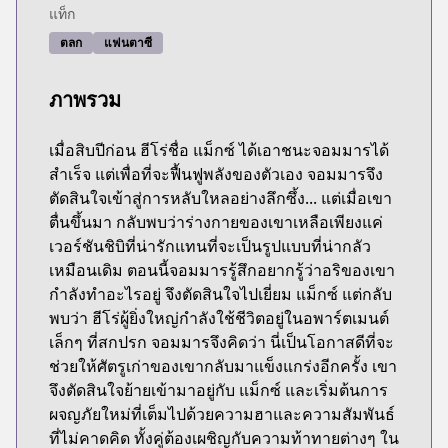
แท็ก
ตลก
แฟนตาซี
ภาพรวม
เมื่อสิบปีก่อน ฮีโร่ชื่อ แม็กซ์ ได้เอาชนะจอมมารได้
สำเร็จ แต่เพื่อที่จะฟื้นฟูพลังของตัวเอง จอมมารจึง
ตัดสินใจเข้าสู่การหลับใหลอย่างลึกซึ้ง... แต่เมื่อเขา
ตื่นขึ้นมา กลับพบว่าร่างกายของเขาเหลือเพียงแค่
เวอร์ชันชิบิที่น่ารักแทนที่จะเป็นรูปแบบที่น่ากลัว
เหมือนเดิม ตอนนี้จอมมารรู้สึกอยากรู้ว่าอริของเขา
กำลังทำอะไรอยู่ จึงตัดสินใจไปเยี่ยม แม็กซ์ แต่กลับ
พบว่า ฮีโร่ผู้ยิ่งใหญ่กำลังใช้ชีวิตอยู่ในอพาร์ตเมนต์
เล็กๆ ที่สกปรก จอมมารจึงคิดว่า นี่เป็นโอกาสดีที่จะ
ช่วยให้ศัตรูเก่าของเขากลับมาแข็งแกร่งอีกครั้ง เขา
จึงตัดสินใจย้ายเข้ามาอยู่กับ แม็กซ์ และเริ่มต้นการ
ผจญภัยใหม่ที่เต็มไปด้วยความฮาและความสัมพันธ์
ที่ไม่คาดคิด ทั้งคู่ต้องเผชิญกับความท้าทายต่างๆ ใน