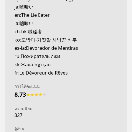
CDJapan
ja:嘘喰い
https://www.anime-planet.com/manga/https://
en:The Lie Eater
MangaUpdates
ja:嘘喰い
MangaUpdates
zh-hk:噬谎者
https://www.mangaupdates.com/series.html?id=1
Book☆Walker
ko:도박마-거짓말 사냥꾼 바쿠
Book☆Walker
es-la:Devorador de Mentiras
https://bookwalker.jp/series/12464/list
ru:Пожиратель лжи
kk:Жала жұтқан
fr:Le Dévoreur de Rêves
การให้คะแนน
8.73
★
★
★
★
★
ความนิยม
327
ผู้อ่าน