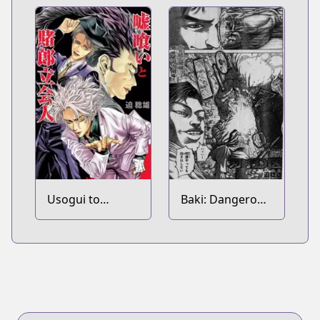
Usogui to
Baki: Dangerous
Kakerou
Zone
Tachiainin