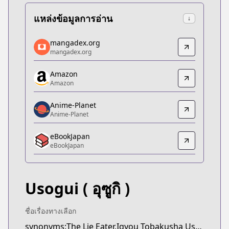
แหล่งข้อมูลการอ่าน
↓
mangadex.org
mangadex.org
mangadex.org
mangadex.org
https://mangadex.org/title/a07320a4-afcd-413a-
Amazon
Amazon
Amazon
Amazon
https://www.amazon.co.jp/gp/product/B074C4FV
Anime-Planet
Anime-Planet
Anime-Planet
Anime-Planet
eBookJapan
https://www.anime-planet.com/manga/usogui
eBookJapan
eBookJapan
eBookJapan
https://ebookjapan.yahoo.co.jp/books/134313
Usogui
( อุซูกิ )
Kitsu
Kitsu
https://kitsu.app/manga/19590
ชื่อเรื่องทางเลือก
CDJapan
synonyms:The Lie Eater,Igyou Tobakusha Usokui,Yakou-san