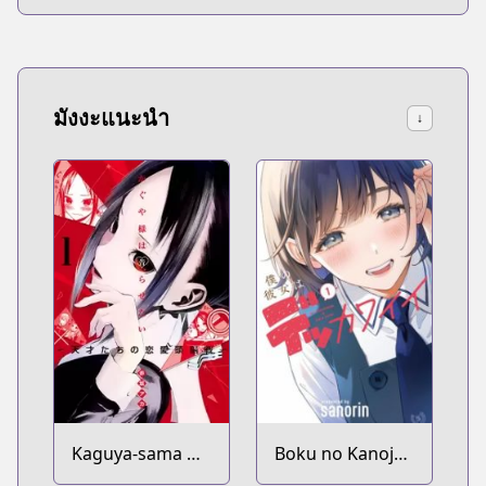
มังงะแนะนำ
↓
Kaguya-sama wa
Boku no Kanojo
Kokurasetai:
wa Dekkawaii