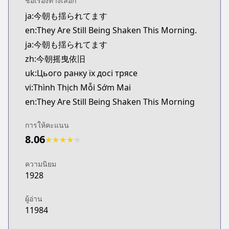
ชื่อเรื่องทางเลือก
Kitsu
ja:今朝も揺られてます
https://kitsu.app/manga/kesa-mo-yuraretemasu
en:They Are Still Being Shaken This Morning.
MangaUpdates
MangaUpdates
ja:今朝も揺られてます
https://www.mangaupdates.com/series.html?id=a
zh:今朝摇曳依旧
Book☆Walker
uk:Цього ранку їх досі трясе
Book☆Walker
vi:Thình Thịch Mỗi Sớm Mai
https://bookwalker.jp/series/479800/list
en:They Are Still Being Shaken This Morning
Official English
Official English
การให้คะแนน
https://sevenseasentertainment.com/series/they-a
8.06
★
★
★
★
★
ความนิยม
1928
ผู้อ่าน
11984