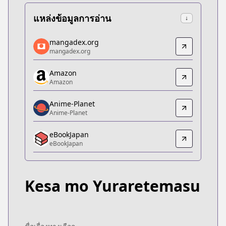
แหล่งข้อมูลการอ่าน
↓
mangadex.org
mangadex.org
mangadex.org
mangadex.org
https://mangadex.org/title/157ab2cc-1fc7-4b29-8
Amazon
Amazon
Amazon
Amazon
https://www.amazon.co.jp/dp/B0D9WMC8MC
Anime-Planet
Anime-Planet
Anime-Planet
Anime-Planet
eBookJapan
https://www.anime-planet.com/manga/kesa-mo-y
eBookJapan
eBookJapan
eBookJapan
https://ebookjapan.yahoo.co.jp/books/849438/
Kesa mo Yuraretemasu
Official Raw
Official Raw
https://championcross.jp/series/5424068a938fc/
Kitsu