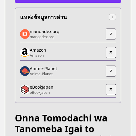
แหล่งข้อมูลการอ่าน
↓
mangadex.org
mangadex.org
mangadex.org
mangadex.org
https://mangadex.org/title/dd4b0070-b511-4f7f-
Amazon
Amazon
Amazon
Amazon
https://www.amazon.co.jp/dp/B0CKZ8PLYZ
Anime-Planet
Anime-Planet
Anime-Planet
Anime-Planet
eBookJapan
https://www.anime-planet.com/manga/onna-tomod
eBookJapan
eBookJapan
eBookJapan
https://ebookjapan.yahoo.co.jp/books/789994/
Onna Tomodachi wa
Official Raw
Official Raw
Tanomeba Igai to
https://comic-walker.com/detail/KC_005090_S?epi