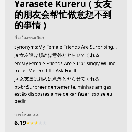
Yarasete Kureru
( 女友
Kitsu
Kitsu
的朋友会帮忙做意想不到
https://kitsu.app/manga/onna-tomodachi-wa-tano
的事情 )
MangaUpdates
MangaUpdates
https://www.mangaupdates.com/series.html?id=1
ชื่อเรื่องทางเลือก
novelUpdates
synonyms:My Female Friends Are Surprisingly Willing to Let Me Do It If I Ask For It
novelUpdates
ja:女友達は頼めば意外とヤらせてくれる
https://www.novelupdates.com/series/female-friend
en:My Female Friends Are Surprisingly Willing
Book☆Walker
to Let Me Do It If I Ask For It
Book☆Walker
ja:女友達は頼めば意外とヤらせてくれる
https://bookwalker.jp/series/438541
pt-br:Surpreendentemente, minhas amigas
estão dispostas a me deixar fazer isso se eu
pedir
การให้คะแนน
6.19
★
★
★
★
★