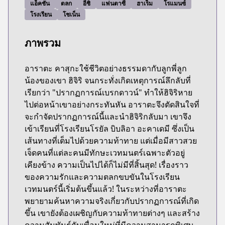
แอ็คชั่น
ตลก
อีชิ
แฟนตาซี
ฮาเร็ม
โรแมนซ์
โรงเรียน
โชเน็น
ภาพรวม
อาราตะ คาสุกะใช้ชีวิตอย่างธรรมดากับลูกพี่ลูก
น้องของเขา ฮิจิริ จนกระทั่งเกิดเหตุการณ์ลึกลับที่
เรียกว่า "ปรากฏการณ์เบรกดาวน์" ทำให้ฮิจิริหาย
ไปต่อหน้าเขาอย่างกระทันหัน อาราตะจึงตัดสินใจที่
จะกำจัดปรากฏการณ์นี้และนำฮิจิริกลับมา เขาจึง
เข้าเรียนที่โรงเรียนโรยัล บิบลิอา อะคาเดมี ซึ่งเป็น
เส้นทางที่เต็มไปด้วยความท้าทาย แต่เมื่อมีสาวสวย
เจ็ดคนที่แต่ละคนมีทักษะเวทมนตร์เฉพาะตัวอยู่
เคียงข้าง ความเป็นไปได้ก็ไม่มีที่สิ้นสุด! เรื่องราว
ของความรักและความตลกขบขันในโรงเรียน
เวทมนตร์นี้เริ่มต้นขึ้นแล้ว! ในระหว่างที่อาราตะ
พยายามค้นหาความจริงเกี่ยวกับปรากฏการณ์ที่เกิด
ขึ้น เขายังต้องเผชิญกับความท้าทายต่างๆ และสร้าง