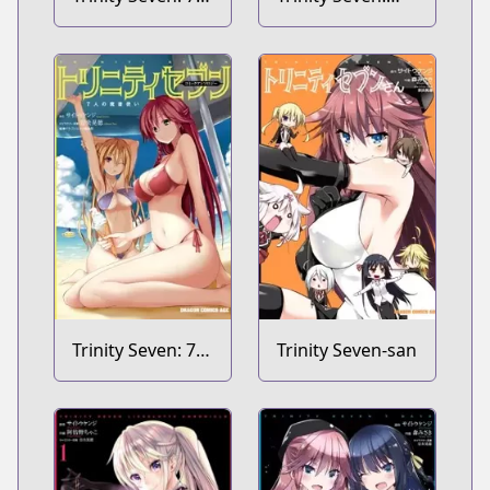
nin no
Levi Ninden
Mashotsukai
The Novel
Trinity Seven: 7-
Trinity Seven-san
nin no
Mashotsukai
Comic Anthology