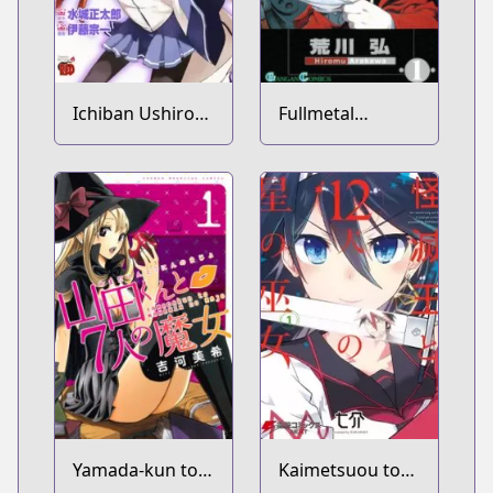
Ichiban Ushiro
Fullmetal
no Daimaou
Alchemist
Yamada-kun to
Kaimetsuou to