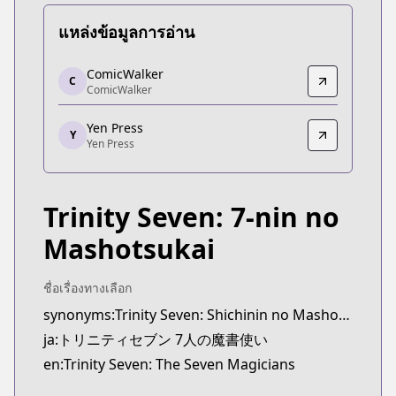
แหล่งข้อมูลการอ่าน
ComicWalker
ComicWalker
C
ComicWalker
ComicWalker
https://comic-walker.com/detail/KC_003186_S?ep
Yen Press
Yen Press
Y
Yen Press
Yen Press
https://yenpress.com/series/trinity-seven
Trinity Seven: 7-nin no
Mashotsukai
ชื่อเรื่องทางเลือก
synonyms:Trinity Seven: Shichinin no Mashotsukai,7-nin no Mahoutsukai
ja:トリニティセブン 7人の魔書使い
en:Trinity Seven: The Seven Magicians