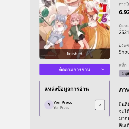
การใ
6.9
ผู้อ่าน
252
ผู้จัดพ
Sho
finished
แท็ก
ติดตามการอ่าน
มนุษย
แหล่งข้อมูลการอ่าน
ภา
Yen Press
Yen Press
ยินดี
Y
Yen Press
Yen Press
จะได
https://yenpress.com/series/kemono-f
มากม
ตื่นเ