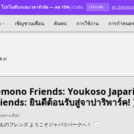
โปรโมชั่นระยะเวลาจำกัด — ลด 15%
|
Code:
at checkou
T1P15VV
ิ
เชิญชวนเพื่อน
ค้นพบ
การใช้งาน
การกำหนด
k e!
mono Friends: Youkoso Japari
iends: ยินดีต้อนรับสู่จาปาริพาร์ค! 
ื่องทางเลือก
:けものフレンズ ようこそジャパリパークへ！
↓