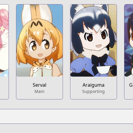
Serval
Araiguma
G
Main
Supporting