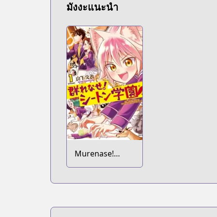
มังงะแนะนำ
Murenase!
Seton Gakuen