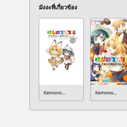
มังงะที่เกี่ยวข้อง
Kemono
Kemono
Friends: Comic à
Friends: Comic
la Carte - Japari
Anthology -
Park-hen
Japari Man-he