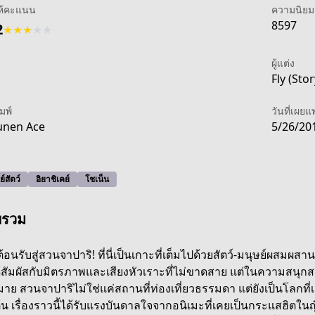
ห้คะแนน
ความนิยม
8597
2
★
★
★
★
★
ผู้แต่ง
1
Fly (Stor
ิมพ์
วันที่เผยแ
unen Ace
5/26/20
์สัตว์
อิยาชิเคย์
โชเน็น
พรวม
ต้อนรับสู่สวนจาปาริ! ที่นี่เป็นเกาะที่เต็มไปด้วยสัตว์-มนุษย์ผสมผส
้สัมผัสกับมิตรภาพและเสียงหัวเราะที่ไม่ขาดสาย แต่ในความสนุกสนานน
riends
าย สวนจาปาริไม่ใช่แค่สถานที่ท่องเที่ยวธรรมดา แต่ยังเป็นโลกที
ต้น เรื่องราวนี้ได้รับแรงบันดาลใจจากอนิเมะที่เคยเป็นกระแสฮิตในญี