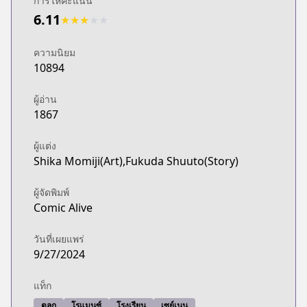
การให้คะแนน
6.11
★
★
★
★
★
ความนิยม
10894
ผู้อ่าน
1867
ผู้แต่ง
Shika Momiji(Art),Fukuda Shuuto(Story)
ผู้จัดพิมพ์
Comic Alive
วันที่เผยแพร่
9/27/2024
แท็ก
ตลก
โรแมนซ์
โรงเรียน
เซย์เนน