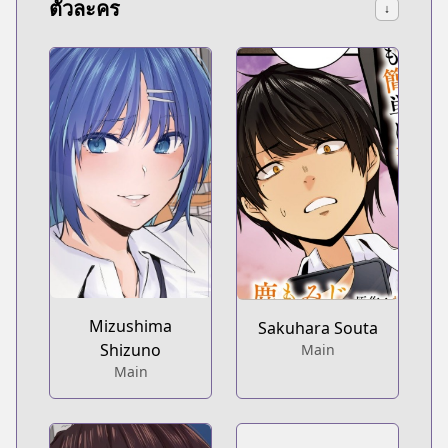
ตัวละคร
↓
Mizushima
Sakuhara Souta
Shizuno
Main
Main