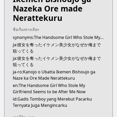
https://comic-walker.com/detail/KC_005927_S
Nazeka Ore made
MangaUpdates
MangaUpdates
Nerattekuru
https://www.mangaupdates.com/series.html?id=d
novelUpdates
ชื่อเรื่องทางเลือก
novelUpdates
synonyms:The Handsome Girl Who Stole My Girlfriend Seems to Be after Me Now
https://www.novelupdates.com/series/the-handsom
ja:彼女を奪ったイケメン美少女がなぜか俺まで
Book☆Walker
狙ってくる
Book☆Walker
https://bookwalker.jp/series/526625
ja:彼女を奪ったイケメン美少女がなぜか俺まで
狙ってくる
ja-ro:Kanojo o Ubatta Ikemen Bishoujo ga
Naze ka Ore Made Nerattekuru
en:The Handsome Girl Who Stole My
Girlfriend Seems to be After Me Now
id:Gadis Tomboy yang Merebut Pacarku
Ternyata Juga Mengincarku