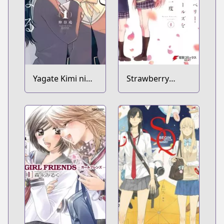
Yagate Kimi ni
Strawberry
Naru
Fields wo Mou
Ichido