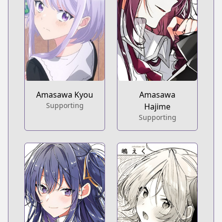
Amasawa Kyou
Amasawa
Supporting
Hajime
Supporting