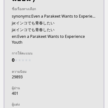
MangaUpdates
https://www.mangaupdates.com/series.html?id=
ชื่อเรื่องทางเลือก
Book☆Walker
synonyms:Even a Parakeet Wants to Experience Youth
Book☆Walker
ja:インコでも青春したい
https://bookwalker.jp/series/565399/list
ja:インコでも青春したい
en:Even a Parakeet Wants to Experience
Youth
การให้คะแนน
0
★
★
★
★
★
ความนิยม
29893
ผู้อ่าน
401
ผู้แต่ง