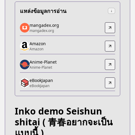
แหล่งข้อมูลการอ่าน
↓
mangadex.org
mangadex.org
mangadex.org
mangadex.org
https://mangadex.org/title/cbb4cbf1-567d-48ac-
Amazon
Amazon
Amazon
Amazon
https://www.amazon.co.jp/dp/B0G567D6F5
Anime-Planet
Anime-Planet
Anime-Planet
Anime-Planet
eBookJapan
https://www.anime-planet.com/manga/inko-demo-
eBookJapan
eBookJapan
eBookJapan
https://ebookjapan.yahoo.co.jp/books/947766/
Inko demo Seishun
Official Raw
Official Raw
shitai
( 青春อยากจะเป็น
https://comic-fuz.com/manga/3779
แบบนี้ )
MangaUpdates