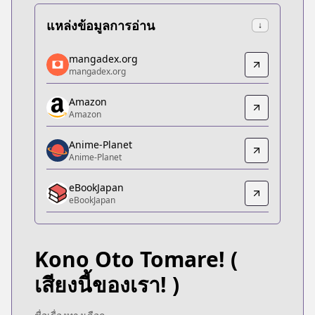
แหล่งข้อมูลการอ่าน
↓
mangadex.org
mangadex.org
mangadex.org
mangadex.org
https://mangadex.org/title/df9be021-ff37-419e-b
Amazon
Amazon
Amazon
Amazon
https://www.amazon.co.jp/dp/B074C9FHCY
Anime-Planet
Anime-Planet
Anime-Planet
Anime-Planet
eBookJapan
https://www.anime-planet.com/manga/kono-oto-
eBookJapan
eBookJapan
eBookJapan
https://ebookjapan.yahoo.co.jp/books/216753/
Kono Oto Tomare!
(
Official Raw
Official Raw
เสียงนี้ของเรา! )
https://shonenjumpplus.com/episode/139320164
Kitsu