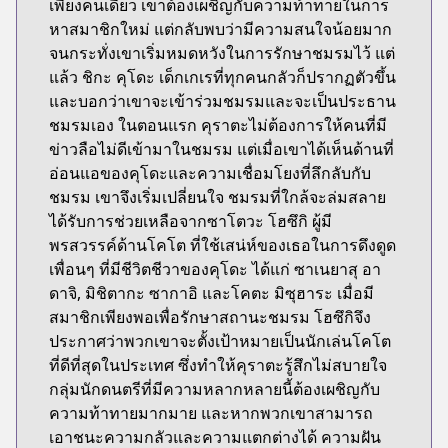
เพียงคนเดียว เขาต้องเผชิญกับความท้าทายในการ
หาสมาชิกใหม่ แต่กลับพบว่ามีความสนใจน้อยมาก
จนกระทั่งเขาเริ่มหมดหวังในการรักษาชมรมไว้ แต่
แล้ว ชิกะ คุโดะ เด็กเกเรที่ทุกคนกลัวก็ปรากฏตัวขึ้น
และบอกว่าเขาจะเข้าร่วมชมรมและจะเป็นประธาน
ชมรมเอง ในตอนแรก คุราตะไม่ต้องการให้คนที่มี
ข่าวลือไม่ดีเข้ามาในชมรม แต่เมื่อเขาได้เห็นด้านที่
อ่อนแอของคุโดะและความเชื่อมโยงที่ลึกลับกับ
ชมรม เขาจึงเริ่มเปลี่ยนใจ ชมรมที่ใกล้จะล่มสลาย
ได้รับการช่วยเหลือจากซาโตวะ โฮซึกิ ผู้มี
พรสวรรค์ด้านโคโต ที่ใช้เสน่ห์ของเธอในการดึงดูด
เพื่อนๆ ที่มีชีวิตชีวาของคุโดะ ได้แก่ ซาเนยาสุ อา
ดาจิ, มิชิตากะ ซากาอิ และโคตะ มิซุฮาระ เมื่อมี
สมาชิกเพียงพอเพื่อรักษาสถานะชมรม โฮซึกิจึง
ประกาศว่าพวกเขาจะตั้งเป้าหมายเป็นนักเล่นโคโต
ที่ดีที่สุดในประเทศ ซึ่งทำให้คุราตะรู้สึกไม่สบายใจ
กลุ่มนักดนตรีที่มีความหลากหลายนี้ต้องเผชิญกับ
ความท้าทายมากมาย และหากพวกเขาสามารถ
เอาชนะความกลัวและความแตกต่างได้ ความฝัน