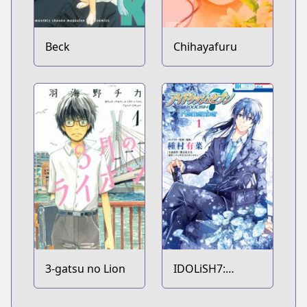
Beck
Chihayafuru
3-gatsu no Lion
IDOLiSH7:
Re:member