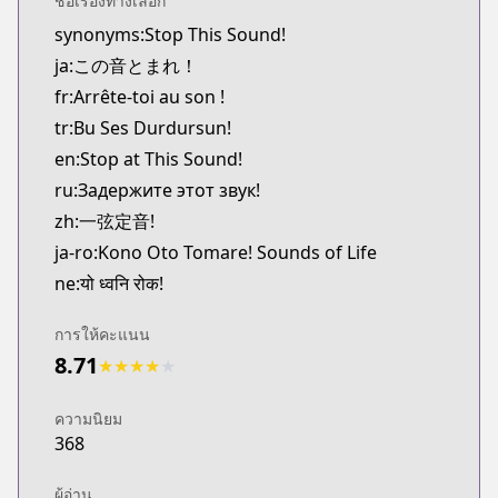
ชื่อเรื่องทางเลือก
Kitsu
synonyms:Stop This Sound!
https://kitsu.app/manga/319
ja:この音とまれ！
MangaUpdates
MangaUpdates
fr:Arrête-toi au son !
https://www.mangaupdates.com/series.html?id=8
tr:Bu Ses Durdursun!
Book☆Walker
en:Stop at This Sound!
Book☆Walker
ru:Задержите этот звук!
https://bookwalker.jp/series/13771/list
zh:一弦定音!
Shonen Jump Plus
ja-ro:Kono Oto Tomare! Sounds of Life
Shonen Jump Plus
https://shonenjumpplus.com/episode/139320164
ne:यो ध्वनि रोक!
Official Site
Official Site
การให้คะแนน
https://www.akata.fr/publications/sounds-life-t1
8.71
★
★
★
★
★
Official Site
Official Site
ความนิยม
http://jumpsq.shueisha.co.jp/rensai/konoototoma
368
ผู้อ่าน