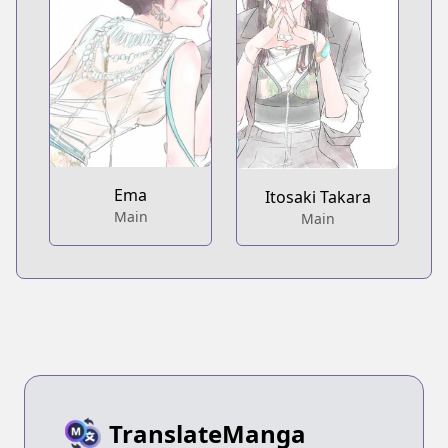
Ema
Itosaki Takara
Main
Main
TranslateManga