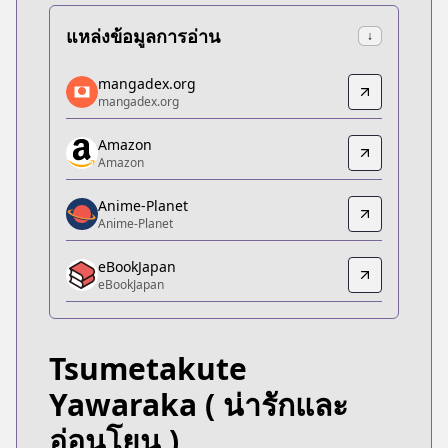
แหล่งข้อมูลการอ่าน
↓
mangadex.org
mangadex.org
mangadex.org
mangadex.org
https://mangadex.org/title/36bd3ec2-b2a0-4131-
Amazon
Amazon
Amazon
Amazon
https://www.amazon.co.jp/dp/B0CB4939Y3
Anime-Planet
Anime-Planet
Anime-Planet
Anime-Planet
eBookJapan
https://www.anime-planet.com/manga/tsumetaku
eBookJapan
eBookJapan
eBookJapan
https://ebookjapan.yahoo.co.jp/books/770313/
Tsumetakute
Official Raw
Official Raw
Yawaraka
( น่ารักและ
https://cocohana.shueisha.co.jp/story/uozumi/ts
อ่อนโยน )
Kitsu