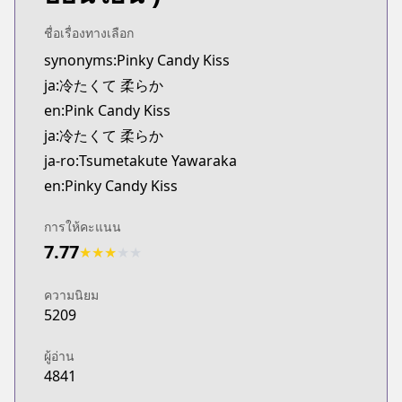
Kitsu
https://kitsu.app/manga/tsumetakute-yawaraka
ชื่อเรื่องทางเลือก
MangaUpdates
synonyms:Pinky Candy Kiss
MangaUpdates
ja:冷たくて 柔らか
https://www.mangaupdates.com/series.html?id=
en:Pink Candy Kiss
Book☆Walker
ja:冷たくて 柔らか
Book☆Walker
ja-ro:Tsumetakute Yawaraka
https://bookwalker.jp/series/419557/list
Official English
en:Pinky Candy Kiss
Official English
https://www.viz.com/pink-candy-kiss
การให้คะแนน
7.77
★
★
★
★
★
ความนิยม
5209
ผู้อ่าน
4841