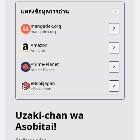
แหล่งข้อมูลการอ่าน
↓
mangadex.org
mangadex.org
mangadex.org
mangadex.org
https://mangadex.org/title/5a90308a-8b12-4a4d-
Amazon
Amazon
Amazon
Amazon
https://www.amazon.co.jp/dp/B07P843R8X
Anime-Planet
Anime-Planet
Anime-Planet
Anime-Planet
eBookJapan
https://www.anime-planet.com/manga/uzaki-chan
eBookJapan
eBookJapan
eBookJapan
https://ebookjapan.yahoo.co.jp/books/465452/
Uzaki-chan wa
bl
bl
Asobitai!
533041
Official Raw