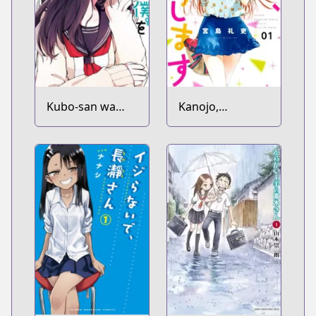
Kubo-san wa
Kanojo,
Mob wo
Okarishimasu
Yurusanai