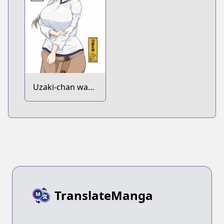
Uzaki-chan wa
Asobitai! dj -
Soto Uzaki
TranslateManga