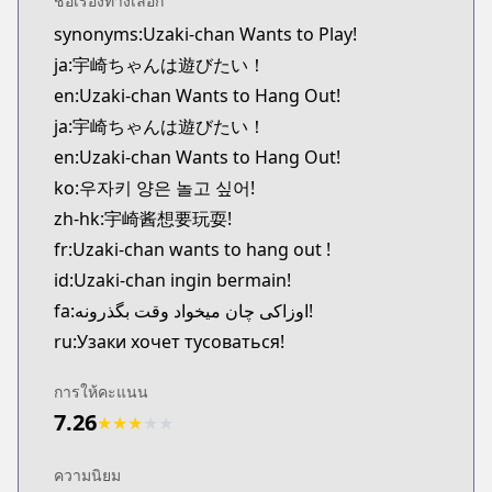
ชื่อเรื่องทางเลือก
Official Raw
synonyms:Uzaki-chan Wants to Play!
https://comic-walker.com/detail/KC_004657_S
ja:宇崎ちゃんは遊びたい！
Kitsu
Kitsu
en:Uzaki-chan Wants to Hang Out!
https://kitsu.app/manga/41168
ja:宇崎ちゃんは遊びたい！
MangaUpdates
en:Uzaki-chan Wants to Hang Out!
MangaUpdates
ko:우자키 양은 놀고 싶어!
https://www.mangaupdates.com/series.html?id=r
zh-hk:宇崎酱想要玩耍!
Book☆Walker
fr:Uzaki-chan wants to hang out !
Book☆Walker
https://bookwalker.jp/series/166064/list
id:Uzaki-chan ingin bermain!
fa:اوزاکی چان میخواد وقت بگذرونه!
ru:Узаки хочет тусоваться!
การให้คะแนน
7.26
★
★
★
★
★
ความนิยม