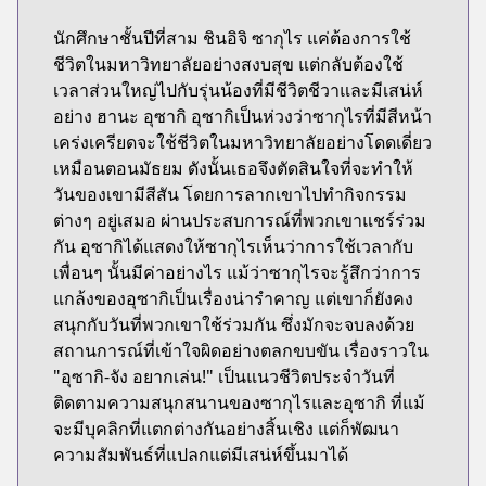
นักศึกษาชั้นปีที่สาม ชินอิจิ ซากุไร แค่ต้องการใช้
ชีวิตในมหาวิทยาลัยอย่างสงบสุข แต่กลับต้องใช้
เวลาส่วนใหญ่ไปกับรุ่นน้องที่มีชีวิตชีวาและมีเสน่ห์
อย่าง ฮานะ อุซากิ อุซากิเป็นห่วงว่าซากุไรที่มีสีหน้า
เคร่งเครียดจะใช้ชีวิตในมหาวิทยาลัยอย่างโดดเดี่ยว
เหมือนตอนมัธยม ดังนั้นเธอจึงตัดสินใจที่จะทำให้
วันของเขามีสีสัน โดยการลากเขาไปทำกิจกรรม
ต่างๆ อยู่เสมอ ผ่านประสบการณ์ที่พวกเขาแชร์ร่วม
กัน อุซากิได้แสดงให้ซากุไรเห็นว่าการใช้เวลากับ
เพื่อนๆ นั้นมีค่าอย่างไร แม้ว่าซากุไรจะรู้สึกว่าการ
แกล้งของอุซากิเป็นเรื่องน่ารำคาญ แต่เขาก็ยังคง
สนุกกับวันที่พวกเขาใช้ร่วมกัน ซึ่งมักจะจบลงด้วย
สถานการณ์ที่เข้าใจผิดอย่างตลกขบขัน เรื่องราวใน
"อุซากิ-จัง อยากเล่น!" เป็นแนวชีวิตประจำวันที่
ติดตามความสนุกสนานของซากุไรและอุซากิ ที่แม้
จะมีบุคลิกที่แตกต่างกันอย่างสิ้นเชิง แต่ก็พัฒนา
ความสัมพันธ์ที่แปลกแต่มีเสน่ห์ขึ้นมาได้