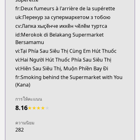
fr:Deux fumeurs à l'arrière de la supérette
uk:Перекур за супермаркетом з тобою
cv:Лапка хыҫӗнче иккӗн чӗлӗм туртса
id:Merokok di Belakang Supermarket
Bersamamu
vi:Tại Phía Sau Siêu Thị Cùng Em Hút Thuốc
vi:Hai Người Hút Thuốc Phía Sau Siêu Thị
vi:Hiên Sau Siêu Thị, Muộn Phiền Bay Đi
fr:Smoking behind the Supermarket with You
(Kana)
การให้คะแนน
8.16
★
★
★
★
★
ความนิยม
282