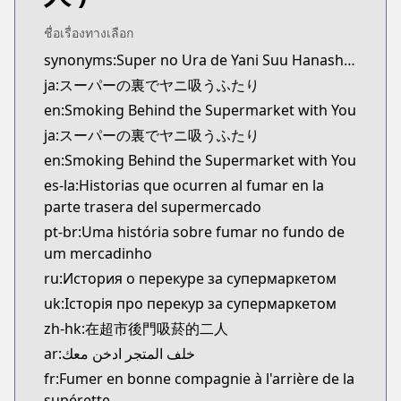
Official Raw
https://www.manga-up.com/titles/1026/
ชื่อเรื่องทางเลือก
Kitsu
synonyms:Super no Ura de Yani Suu Hanashi,A Story About Smoking at the Back of the Supermarket,YaniSuu
Kitsu
ja:スーパーの裏でヤニ吸うふたり
https://kitsu.app/manga/64430
en:Smoking Behind the Supermarket with You
MangaUpdates
ja:スーパーの裏でヤニ吸うふたり
MangaUpdates
en:Smoking Behind the Supermarket with You
https://www.mangaupdates.com/series.html?id=x
Book☆Walker
es-la:Historias que ocurren al fumar en la
Book☆Walker
parte trasera del supermercado
https://bookwalker.jp/series/367184/list
pt-br:Uma história sobre fumar no fundo de
Official English
um mercadinho
Official English
ru:История о перекуре за супермаркетом
https://global.manga-up.com/manga/261
uk:Історія про перекур за супермаркетом
zh-hk:在超市後門吸菸的二人
ar:خلف المتجر ادخن معك
fr:Fumer en bonne compagnie à l'arrière de la
supérette