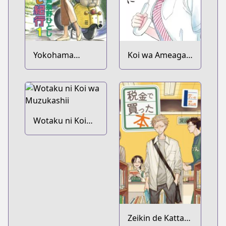
Yokohama
Koi wa Ameagari
Kaidashi Kikou
no You ni
Wotaku ni Koi
wa Muzukashii
Zeikin de Katta