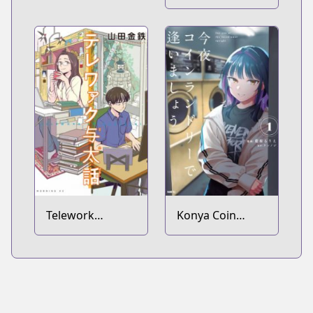
Hon
Telework
Konya Coin
Yotabanashi
Laundry de
Aimashou