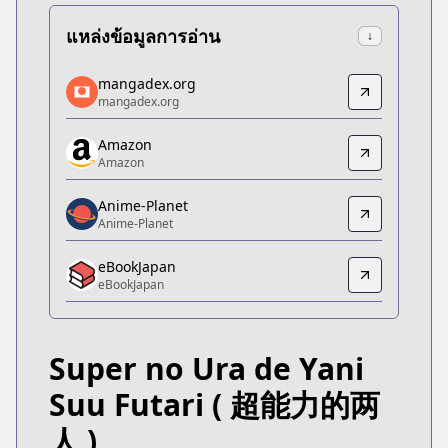
แหล่งข้อมูลการอ่าน
↓
mangadex.org
mangadex.org
mangadex.org
mangadex.org
https://mangadex.org/title/baa95345-24fb-47a9-8
Amazon
Amazon
Amazon
Amazon
https://www.amazon.co.jp/dp/B0B8SKZBBT
Anime-Planet
Anime-Planet
Anime-Planet
Anime-Planet
eBookJapan
https://www.anime-planet.com/manga/smoking-be
eBookJapan
eBookJapan
eBookJapan
https://ebookjapan.yahoo.co.jp/books/716241/
Super no Ura de Yani
bl
bl
Suu Futari
( 超能力的两
20048232
人 )
Official Raw