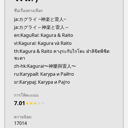
Official Raw
https://www.sunday-webry.com/episode/2550912
ชื่อเรื่องทางเลือก
Kitsu
ja:カグライ ~神楽と雷人~
Kitsu
ja:カグライ～神楽と雷人～
https://kitsu.app/manga/75633
en:KaguRai: Kagura & Raito
MangaUpdates
vi:Kagurai: Kagura và Raito
MangaUpdates
th:Kagura & Raito คางุระกับไรโตะ ฝ่าลิขิตพิชิต
https://www.mangaupdates.com/series.html?id=2
ชะตา
Book☆Walker
Book☆Walker
zh-hk:Kagurai〜神樂與雷人〜
https://bookwalker.jp/series/545719/list
ru:Кагурай: Кагура и Райто
sr:Кагурај: Кагура и Рајто
การให้คะแนน
7.01
★
★
★
★
★
ความนิยม
17014