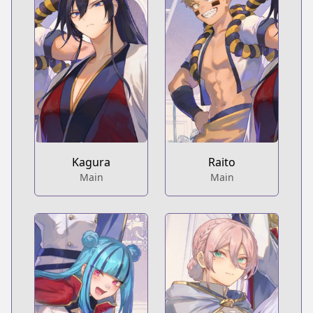
Kagura
Raito
Main
Main