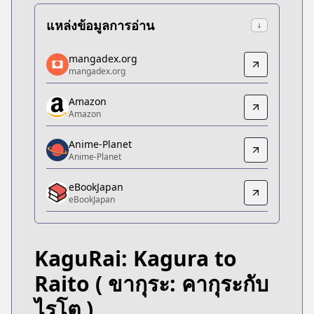
แหล่งข้อมูลการอ่าน
↓
mangadex.org
mangadex.org
mangadex.org
mangadex.org
https://mangadex.org/title/1955f9bf-f849-4f53-a1
Amazon
Amazon
Amazon
Amazon
https://www.amazon.co.jp/dp/B0FQCH3XG9
Anime-Planet
Anime-Planet
Anime-Planet
Anime-Planet
eBookJapan
https://www.anime-planet.com/manga/kagurai-kag
eBookJapan
eBookJapan
eBookJapan
https://ebookjapan.yahoo.co.jp/books/923595
KaguRai: Kagura to
bl
bl
Raito
( ขากุระ: คากุระกับ
20145647
ไรโต )
Official Raw