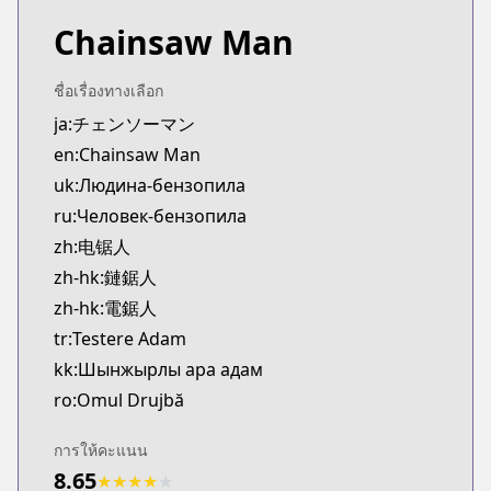
Chainsaw Man
ชื่อเรื่องทางเลือก
ja:チェンソーマン
en:Chainsaw Man
uk:Людина-бензопила
ru:Человек-бензопила
zh:电锯人
zh-hk:鏈鋸人
zh-hk:電鋸人
tr:Testere Adam
kk:Шынжырлы ара адам
ro:Omul Drujbă
การให้คะแนน
8.65
★
★
★
★
★