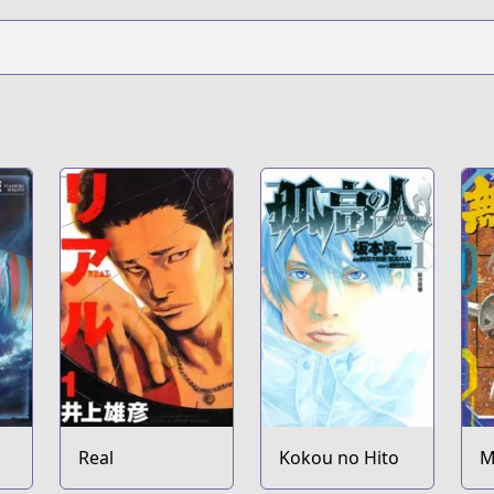
Real
Kokou no Hito
M
J