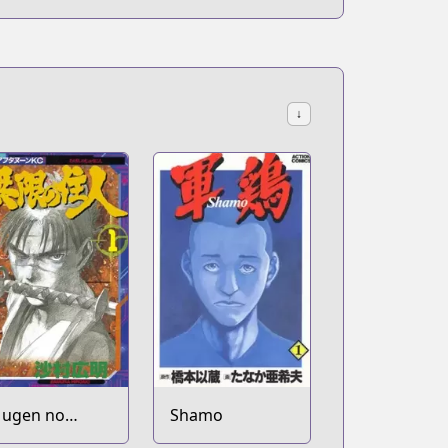
↓
ugen no
Shamo
uunin