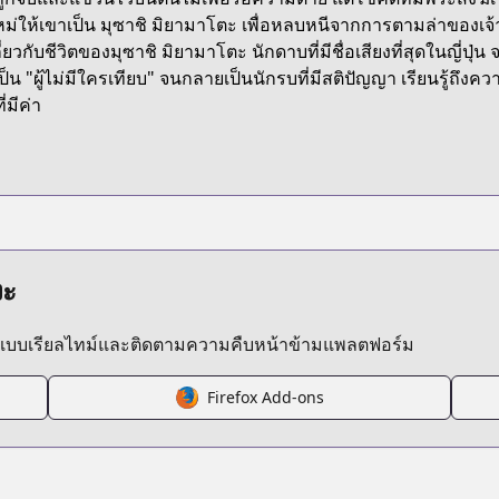
193/
ใหม่ให้เขาเป็น มุซาชิ มิยามาโตะ เพื่อหลบหนีจากการตามล่าของเจ้าห
กี่ยวกับชีวิตของมุซาชิ มิยามาโตะ นักดาบที่มีชื่อเสียงที่สุดในญี่ป
ป็น "ผู้ไม่มีใครเทียบ" จนกลายเป็นนักรบที่มีสติปัญญา เรียนรู้ถ
a/vagabond
ี่มีค่า
/http://www.cdjapan.co.jp/product/NEOBK-1934430
งะ
ลแบบเรียลไทม์และติดตามความคืบหน้าข้ามแพลตฟอร์ม
s.html?id=387
Firefox Add-ons