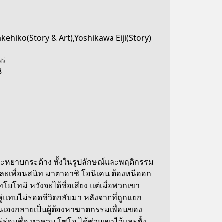
kehiko(Story & Art),Yoshikawa Eiji(Story)
พร่
8
กษณะหยาบกระด้าง ทั้งในรูปลักษณ์และพฤติกรรม
ะเพื่อนสนิท มาตาฮาชิ โฮนิเคน ต้องหนีออก
ทโยโทมิ หวังจะได้ชื่อเสียง แต่เมื่อพวกเขา
ู่แทบไม่รอดชีวิตกลับมา หลังจากที่ถูกแยก
าตนเองกลายเป็นผู้ต้องหาฆาตกรรมเพื่อนของ
่ร่อนชื่อ ทาควน โซโฮ ได้ช่วยเขาไว้และตั้ง