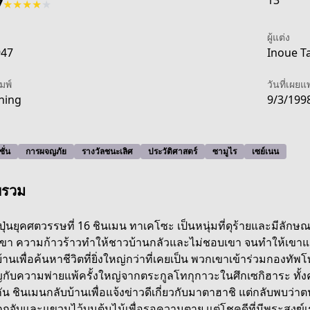
13
7
★
★
★
★
★
ผู้แต่ง
947
Inoue Ta
ิมพ์
วันที่เผยแ
ning
9/3/199
ั่น
การผจญภัย
รางวัลชนะเลิศ
ประวัติศาสตร์
ซามูไร
เซย์เนน
พรวม
่ปุ่นยุคศตวรรษที่ 16 ชินเมน ทาเคโซะ เป็นหนุ่มที่ดุร้ายและมีลั
ขา ความก้าวร้าวทำให้ชาวบ้านกลัวและไม่ชอบเขา จนทำให้เขาแล
านเพื่อค้นหาชีวิตที่ยิ่งใหญ่กว่าที่เคยเป็น พวกเขาเข้าร่วมกองทัพโ
f713-407f-960c-8326b586e6fd
ญกับความพ่ายแพ้ครั้งใหญ่จากตระกูลโทกุกาวะในศึกเซกิฮาระ ทั้งค
ัน ชินเมนกลับบ้านเพื่อแจ้งข่าวดีเกี่ยวกับมาตาฮาชิ แต่กลับพบว่
ถูกจับและแขวนไว้บนต้นไม้เพื่อรอความตาย แต่โชคดีที่มีพระสงฆ์เร