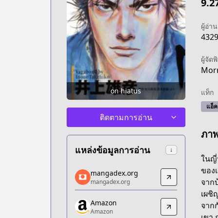
9.2
ผู้อ่าน
432
ผู้จัดพ
Mor
on hiatus
แท็ก
แอ็คช
ติดตามการอ่าน
ภา
แหล่งข้อมูลการอ่าน
↓
ในญี
mangadex.org
ของเ
mangadex.org
mangadex.org
จากบ้
mangadex.org
https://mangadex.org/title/d1a9fdeb-
เผชิ
Amazon
Amazon
จากก
Amazon
Amazon
เขา 