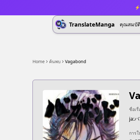
⚡ 
TranslateManga
คุณสมบัต
Home
ค้นพบ
Vagabond
V
ชื่อเร
ja
การใ