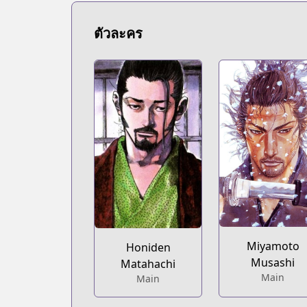
ตัวละคร
Miyamoto
Honiden
Musashi
Matahachi
Main
Main