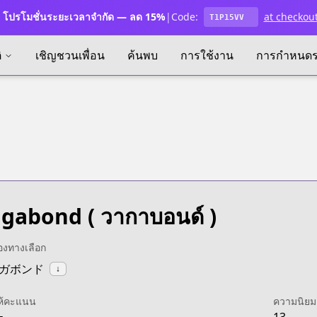
โปรโมชั่นระยะเวลาจำกัด — ลด 15%
|
Code:
at checkou
T1P15VV
ิ
เชิญชวนเพื่อน
ค้นพบ
การใช้งาน
การกำหนด
agabond
( วากาบอนด์ )
ื่องทางเลือก
:バガボンド
↓
ห้คะแนน
ความนิยม